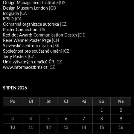
Design Management Institute
|US
Design Museum London
|GB
Icograda
|CA
ICSID
|CA
Ochranná organizace autorská
|CZ
Poster Connection
|US
Red-dot Award: Communication Design
|DE
Rene Wanner Poster Page
|CH
Slovenské centrum dizajnu
|SK
Společnost pro současné umění
|CZ
Terry Posters
|CZ
Unie výtvarných umělců ČR
|CZ
www.informacezbrna.cz
|CZ
SRPEN 2026
Po
Út
St
Čt
Pá
So
Ne
1
2
3
4
5
6
7
8
9
10
11
12
13
14
15
16