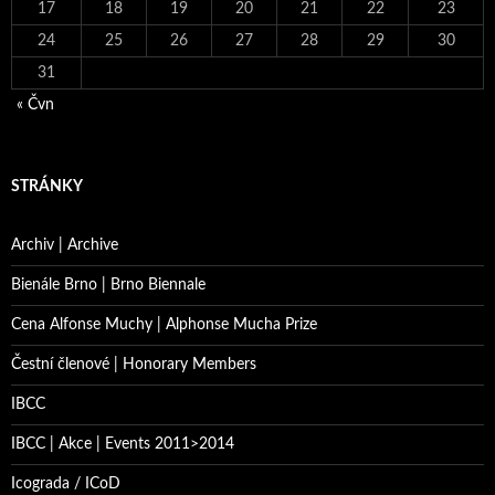
17
18
19
20
21
22
23
24
25
26
27
28
29
30
31
« Čvn
STRÁNKY
Archiv | Archive
Bienále Brno | Brno Biennale
Cena Alfonse Muchy | Alphonse Mucha Prize
Čestní členové | Honorary Members
IBCC
IBCC | Akce | Events 2011>2014
Icograda / ICoD