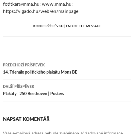
fotitkar@mma.hu; www.mma.hu;
https://vigado.hu/web/en/mainpage
KONEC PŘÍSPĚVKU | END OF THE MESSAGE
Navigace
PŘEDCHOZÍ PŘÍSPĚVEK
pro
14. Trienále politického plakátu Mons BE
příspěvky
DALŠÍ PŘÍSPĚVEK
Plakáty | 250 Beethoven | Posters
NAPSAT KOMENTÁŘ
Vaše e-mailová adresa nebude zveřejněna.
Vyžadované informace