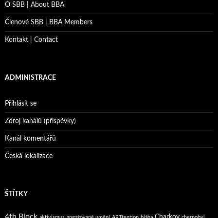
O SBB | About BBA
Členové SBB | BBA Members
Kontakt | Contact
ADMINISTRACE
Přihlásit se
Zdroj kanálů (příspěvky)
Kanál komentářů
Česká lokalizace
ŠTÍTKY
4th Block
Charkov
aktivismus
angažované umění
ARTtention
bláha
chernobyl