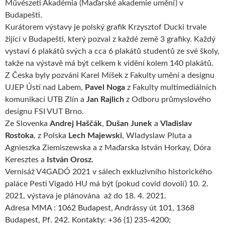
Művészeti Akadémia (Maďarské akademie umění) v
Budapešti.
Kurátorem výstavy je polský grafik Krzysztof Ducki trvale
žijící v Budapešti, který pozval z každé země 3 grafiky. Každý
vystaví 6 plakátů svých a cca 6 plakátů studentů ze své školy,
takže na výstavě má být celkem k vidění kolem 140 plakátů.
Z Česka byly pozváni Karel Míšek z Fakulty umění a designu
UJEP Ústí nad Labem,
Pavel Noga
z Fakulty multimediálních
komunikací UTB Zlín a
Jan Rajlich
z Odboru průmyslového
designu FSI VUT Brno.
Ze Slovenka
Andrej Haščák
,
Dušan Junek
a
Vladislav
Rostoka
, z Polska
Lech Majewski
, Wladyslaw Pluta a
Agnieszka Ziemiszewska a z Maďarska István Horkay, Dóra
Keresztes a
István Orosz.
Vernisáž V4GADÓ 2021 v sálech exkluzivního historického
paláce Pesti Vigadó HU má být (pokud covid dovolí) 10. 2.
2021, výstava je plánována až do 18. 4. 2021.
Adresa MMA : 1062 Budapest, Andrássy út 101, 1368
Budapest, Pf. 242. Kontakty: +36 (1) 235-4200;