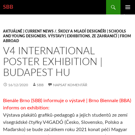
Hledat
SBB
PŘEJÍT
ZÁKLAD
K
NAVIGA
OBSAHU
MENU
WEBU
AKTUÁLNĚ | CURRENT NEWS /
,
ŠKOLY A MLADÍ DESIGNÉŘI | SCHOOLS
AND YOUNG DESIGNERS
,
VÝSTAVY | EXHIBITIONS
,
ZE ZAHRANIČÍ | FROM
ABROAD
V4 INTERNATIONAL
POSTER EXHIBITION |
BUDAPEST HU
16/12/2020
SBB
NAPSAT KOMENTÁŘ
Bienále Brno (SBB) informuje o výstavě | Brno Biennale (BBA)
informs on exhibition:
Výstava plakátů grafiků-pedagogů a jejich studentů ze zemí
visegrádské čtyřky V4GADÓ (Česko, Slovensko, Polsko a
Maďarsko) se bude začátkem roku 2021 konat péčí Magyar