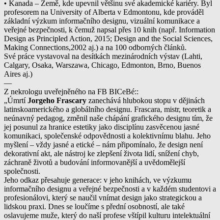
• Kanada – Země, kde upevnil většinu své akademické kariéry. Byl
profesorem na University of Alberta v Edmontonu, kde prováděl
základní výzkum informačního designu, vizuální komunikace a
veřejné bezpečnosti, k čemuž napsal přes 10 knih (např. Information
Design as Principled Action, 2015; Design and the Social Sciences,
Making Connections,2002 aj.) a na 100 odborných článků.
Své práce vystavoval na desítkách mezinárodních výstav (Lahti,
Calgary, Osaka, Warszawa, Chicago, Edmonton, Brno, Buenos
Aires aj.)
—
Z nekrologu uveřejněného na FB BICeBé::
„Úmrtí
Jorgeho Frascary
zanechává hlubokou stopu v dějinách
latinskoamerického a globálního designu. Frascara, mistr, teoretik a
neúnavný pedagog, změnil naše chápání grafického designu tím, že
jej posunul za hranice estetiky jako disciplínu zasvěcenou jasné
komunikaci, společenské odpovědnosti a kolektivnímu blahu. Jeho
myšlení – vždy jasné a etické – nám připomínalo, že design není
dekorativní akt, ale nástroj ke zlepšení života lidí, snížení chyb,
záchraně životů a budování informovanější a uvědomělejší
společnosti.
Jeho odkaz přesahuje generace: v jeho knihách, ve výzkumu
informačního designu a veřejné bezpečnosti a v každém studentovi a
profesionálovi, který se naučil vnímat design jako strategickou a
lidskou praxi. Dnes se loučíme s přední osobností, ale také
oslavujeme muže, který do naší profese vštípil kulturu intelektuální