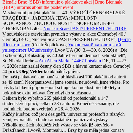
Bienále Brno (SBB) informuje o plakátové akci | Brno Biennale
(BBA) informs about the poster event
Mezinárodní projekt plakátů — 40. VÝROČÍ ČERNOBYLSKÉ
TRAGÉDIE / „JADERNÁ JIZVA: MINULOST/
SOUČASNOST/ BUDOUCNOST“ – ЧОРНОБИЛЬ 40 /
CHORNOBYL 40 –
Nuclear Scar: PAST/ PRESENT /FUTURE
V souvislosti s otevřením prvních z výstav z akce Chornobyl 40 /
Černobyl 40 : „Nuclear Scar: PAST/ PRESENT/FUTURE“,
Центр
Шептицького
(Centr Šeptickovo,
Український католицький
університет UCuniversity
, Lvov UA (30. 3.—30. 6. 2026) a „Die
Tschornobyl-Katastrophe: 40 Jahre her und dennoch sehr aktuell“,
St. Nikolaikirche –
Am Alten Markt, 14467 Potsdam
DE, 11.—27.
4. 2026) nám zaslal čestný člen SBB a hlavní kurátor akce Černobyl
40
prof. Oleg Veklenko
aktuální zprávu:
Do naší plakátové kampaně se přihlásilo asi 700 plakátů od autorů
ze 49 zemí. Neorganizovali jsme soutěž, neurčovali jsme vítěze. Pro
nás bylo hlavní připomenout si tragickou událost před 40 lety a
pokusit se extrapolovat Černobyl do současnosti.
Celkem bylo vybráno 265 plakátů od profesionálů a 147
studentských prací, celkem 285 autorů. Konečné seznamy, dle
podmínek, budou zveřejněny 26. 4. 2026.
Každý kurátor, což jsou designéři, univerzitní profesoři z různých
zemí, vybral díla a bude samostatně organizovat výstavy.
Několik menších předběžných výstav se však již otevřelo v
Drážďanech, Lvově, Montrealu… Brzy by se měla jedna konat v