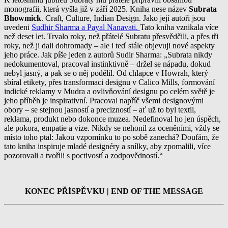
monografii, která vyšla již v září 2025. Kniha nese název
Subrata
Bhowmick
. Craft, Culture, Indian Design. Jako její autoři jsou
uvedeni
Sudhir Sharma a
Payal Nanavati.
Tato kniha vznikala více
než deset let. Trvalo roky, než přátelé Subratu přesvědčili, a přes tři
roky, než ji dali dohromady – ale i teď stále objevuji nové aspekty
jeho práce. Jak píše jeden z autorů Sudir Sharma: „Subrata nikdy
nedokumentoval, pracoval instinktivně – držel se nápadu, dokud
nebyl jasný, a pak se o něj podělil. Od chlapce v Howrah, který
sbíral etikety, přes transformaci designu v Calico Mills, formování
indické reklamy v Mudra a ovlivňování designu po celém světě je
jeho příběh je inspirativní. Pracoval napříč všemi designovými
obory – se stejnou jasností a precizností – ať už to byl textil,
reklama, produkt nebo dokonce muzea. Nedefinoval ho jen úspěch,
ale pokora, empatie a vize. Nikdy se nehonil za oceněními, vždy se
místo toho ptal: Jakou vzpomínku to po sobě zanechá? Doufám, že
tato kniha inspiruje mladé designéry a snílky, aby zpomalili, více
pozorovali a tvořili s poctivostí a zodpovědností.“
KONEC PŘÍSPĚVKU | END OF THE MESSAGE