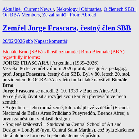
Aktuálně | Current News /
,
Nekrology | Obituaries
,
O členech SBB |
On BBA Members
,
Ze zahraničí | From Abroad
Zemřel Jorge Frascara, čestný člen SBB
20/02/2026
sbb
Napsat komentář
Bienále Brno (SBB) s lítostí oznamuje | Brno Biennale (BBA)
regretfully informs:
JORGE FRASCARA
| Argentina (1939–2026)
Ve věku 86 let zemřel v únoru 2026 grafik, designér a pedagog,
prof.
Jorge Frascara
, čestný člen SBB. Byl v 80. letech 20. stol.
prezidentem ICOGRADA a v této funkci také navštívil
Bienále
Brno
.
Jorge Frascara
se narodil 2. 10. 1939 v Buenos Aires AR .
Po celý svůj život žil a rozvíjel svou kariéru především ve třech
zemích:
• Argentina – Jeho rodná země, kde zahájil své vzdělání (Escuela
Nacional de Bellas Artes Prilidiano Pueyrredón, Buenos Aires) a
první zaměstnání v oblasti designu.
• Spojené království – Studoval na Central School of Art and
Design v Londýně (nyní Central Saint Martins), což byla zkušenost,
která hluboce formovala jeho akademický přístup.