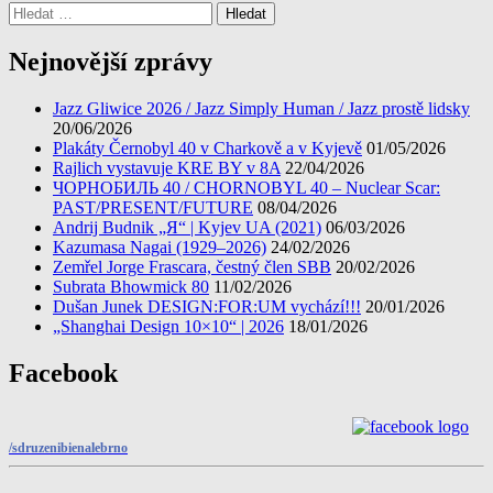
Vyhledávání
Nejnovější zprávy
Jazz Gliwice 2026 / Jazz Simply Human / Jazz prostě lidsky
20/06/2026
Plakáty Černobyl 40 v Charkově a v Kyjevě
01/05/2026
Rajlich vystavuje KRE BY v 8A
22/04/2026
ЧОРНОБИЛЬ 40 / CHORNOBYL 40 – Nuclear Scar:
PAST/PRESENT/FUTURE
08/04/2026
Andrij Budnik „Я“ | Kyjev UA (2021)
06/03/2026
Kazumasa Nagai (1929–2026)
24/02/2026
Zemřel Jorge Frascara, čestný člen SBB
20/02/2026
Subrata Bhowmick 80
11/02/2026
Dušan Junek DESIGN:FOR:UM vychází!!!
20/01/2026
„Shanghai Design 10×10“ | 2026
18/01/2026
Facebook
/sdruzenibienalebrno