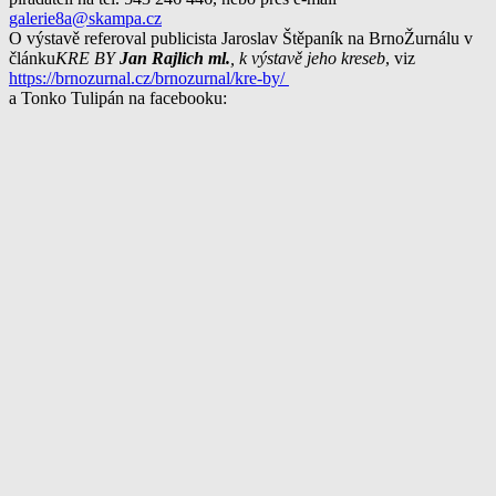
galerie8a@skampa.cz
O výstavě referoval publicista Jaroslav Štěpaník na BrnoŽurnálu v
článku
KRE BY
Jan Rajlich ml
.
, k výstavě jeho kreseb
, viz
https://brnozurnal.cz/brnozurnal/kre-by/
a Tonko Tulipán na facebooku: