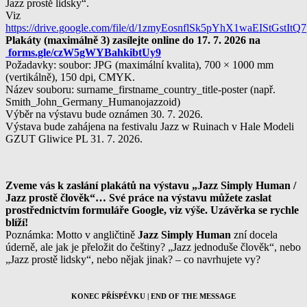
Jazz prostě lidsky“.
Viz
https://drive.google.com/file/d/1zmyEosnflSk5pYhX1waEIStGstItQ
Plakáty (maximálně 3) zasílejte online do 17. 7. 2026 na
forms.gle/czW5gWYBahkibtUy9
Požadavky: soubor: JPG (maximální kvalita),
700 × 1000 mm
(vertikálně), 150 dpi, CMYK.
Název souboru: surname_firstname_country_title-poster (např.
Smith_John_Germany_Humanojazzoid)
Výběr na výstavu bude oznámen 30. 7. 2026.
Výstava bude zahájena na festivalu Jazz w Ruinach v Hale Modeli
GZUT Gliwice PL 31. 7. 2026.
Zveme vás k zaslání plakátů na výstavu „Jazz Simply Human /
Jazz prostě člověk“… Své práce na výstavu můžete zaslat
prostřednictvím formuláře Google, viz výše. Uzávěrka se rychle
blíží!
Poznámka: Motto v angličtině
Jazz Simply Human
zní docela
úderně, ale jak je přeložit do češtiny? „Jazz jednoduše člověk“, nebo
„Jazz prostě lidsky“, nebo nějak jinak? – co navrhujete vy?
KONEC PŘÍSPĚVKU | END OF THE MESSAGE