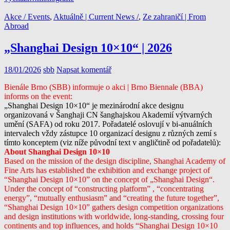
Akce / Events
,
Aktuálně | Current News /
,
Ze zahraničí | From
Abroad
„Shanghai Design 10×10“ | 2026
18/01/2026
sbb
Napsat komentář
Bienále Brno (SBB) informuje o akci | Brno Biennale (BBA)
informs on the event:
„Shanghai Design 10×10“ je mezinárodní akce designu
organizovaná v Šanghaji CN šanghajskou Akademií výtvarných
umění (SAFA) od roku 2017. Pořadatelé oslovují v bi-anuálních
intervalech vždy zástupce 10 organizací designu z různých zemí s
tímto konceptem (viz níže původní text v angličtině od pořadatelů):
About Shanghai Design 10×10
Based on the mission of the design discipline, Shanghai Academy of
Fine Arts has established the exhibition and exchange project of
“Shanghai Design 10×10” on the concept of „Shanghai Design“.
Under
the concept of “constructing platform” , “concentrating
energy”,
“mutually enthusiasm” and “creating the future together”,
“Shanghai
Design 10×10” gathers design competition organizations
and design
institutions with worldwide, long-standing, crossing four
continents
and top influences, and holds “Shanghai Design 10×10