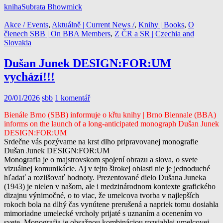
kniha
Subrata Bhowmick
Akce / Events
,
Aktuálně | Current News /
,
Knihy | Books
,
O
členech SBB | On BBA Members
,
Z ČR a SR | Czechia and
Slovakia
Dušan Junek DESIGN:FOR:UM
vychází!!!
20/01/2026
sbb
1 komentář
Bienále Brno (SBB) informuje o křtu knihy | Brno Biennale (BBA)
informs on the launch
of a long-anticipated monograph Dušan Junek
DESIGN:FOR:UM
Srdečne vás pozývame na krst dlho pripravovanej monografie
Dušan Junek DESIGN:FOR:UM
Monografia je o majstrovskom spojení obrazu a slova, o svete
vizuálnej komunikácie. Aj v tejto širokej oblasti nie je jednoduché
hľadať a rozlišovať hodnoty. Prezentované dielo Dušana Juneka
(1943) je nielen v našom, ale i medzinárodnom kontexte grafického
dizajnu výnimočné, o to viac, že umelcova tvorba v najlepších
rokoch bola na dlhý čas vynútene prerušená a napriek tomu dosiahla
mimoriadne umelecké vrcholy prijaté s uznaním a ocenením vo
svete. Monografia je obsažnou kombináciou rozsiahlej umelcovej