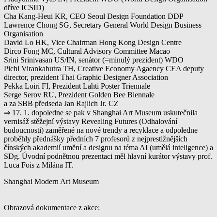
dříve ICSID)
Cha Kang-Heui KR, CEO Seoul Design Foundation DDP
Lawrence Chong SG, Secretary General World Design Business
Organisation
David Lo HK, Vice Chairman Hong Kong Design Centre
Dirco Fong MC, Cultural Advisory Committee Macao
Srini Srinivasan US/IN, senátor (=minulý prezident) WDO
Pichi Virankabutra TH, Creative Economy Agaency CEA deputy
director, prezident Thai Graphic Designer Association
Pekka Loiri FI, Prezident Lahti Poster Triennale
Serge Serov RU, Prezident Golden Bee Biennale
a za SBB předseda Jan Rajlich Jr. CZ
⇒ 17. 1. dopoledne se pak v Shanghai Art Museum uskutečnila
vernisáž stěžejní výstavy Revealing Futures (Odhalování
budoucnosti) zaměřené na nové trendy a recyklace a odpoledne
proběhly přednášky předních 7 profesorů z nejprestižnějších
čínských akademií umění a designu na téma AI (umělá inteligence) a
SDg. Úvodní podnětnou prezentaci měl hlavní kurátor výstavy prof.
Luca Fois z Milána IT.
Shanghai Modern Art Museum
Obrazová dokumentace z akce: