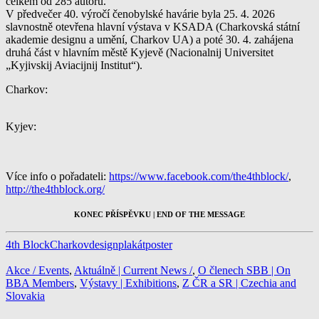
celkem od 285 autorů.
V předvečer 40. výročí čenobylské havárie byla 25. 4. 2026
slavnostně otevřena hlavní výstava v KSADA (Charkovská státní
akademie designu a umění, Charkov UA) a poté 30. 4. zahájena
druhá část v hlavním městě Kyjevě (Nacionalnij Universitet
„Kyjivskij Aviacijnij Institut“).
Charkov:
Kyjev:
Více info o pořadateli:
https://www.facebook.com/the4thblock/
,
http://the4thblock.org/
KONEC PŘÍSPĚVKU | END OF THE MESSAGE
4th Block
Charkov
design
plakát
poster
Akce / Events
,
Aktuálně | Current News /
,
O členech SBB | On
BBA Members
,
Výstavy | Exhibitions
,
Z ČR a SR | Czechia and
Slovakia