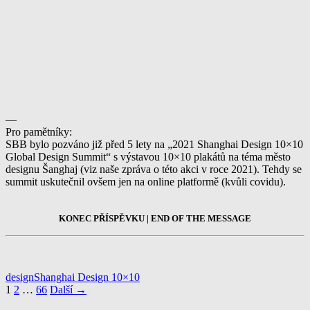
—
Pro pamětníky:
SBB bylo pozváno již před 5 lety na „2021 Shanghai Design 10×10
Global Design Summit“ s výstavou 10×10 plakátů na téma město
designu Šanghaj (viz naše zpráva o této akci v roce 2021). Tehdy se
summit uskutečnil ovšem jen na online platformě (kvůli covidu).
KONEC PŘÍSPĚVKU | END OF THE MESSAGE
design
Shanghai Design 10×10
Navigace
1
2
…
66
Další →