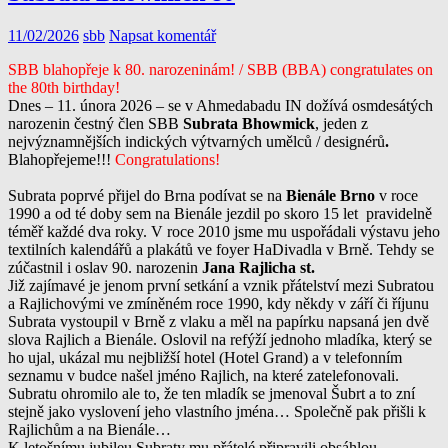
11/02/2026
sbb
Napsat komentář
SBB blahopřeje k 80. narozeninám! / SBB (BBA) congratulates on
the 80th birthday!
Dnes – 11. února 2026 – se v Ahmedabadu IN dožívá osmdesátých
narozenin čestný člen SBB
Subrata Bhowmick
, jeden z
nejvýznamnějších indických výtvarných umělců / designérů
.
Blahopřejeme!!!
Congratulations!
Subrata poprvé přijel do Brna podívat se na
Bienále Brno
v roce
1990 a od té doby sem na Bienále jezdil po skoro 15 let pravidelně
téměř každé dva roky. V roce 2010 jsme mu uspořádali výstavu jeho
textilních kalendářů a plakátů ve foyer HaDivadla v Brně. Tehdy se
zúčastnil i oslav 90. narozenin
Jana Rajlicha st.
Již zajímavé je jenom první setkání a vznik přátelství mezi Subratou
a Rajlichovými ve zmíněném roce 1990, kdy někdy v září či říjunu
Subrata vystoupil v Brně z vlaku a měl na papírku napsaná jen dvě
slova Rajlich a Bienále. Oslovil na refýží jednoho mladíka, který se
ho ujal, ukázal mu nejbližší hotel (Hotel Grand) a v telefonním
seznamu v budce našel jméno Rajlich, na které zatelefonovali.
Subratu ohromilo ale to, že ten mladík se jmenoval Šubrt a to zní
stejně jako vyslovení jeho vlastního jména… Společně pak přišli k
Rajlichům a na Bienále…
K letošnímu jubileu Subraty mu přátelé připravili obsáhlou