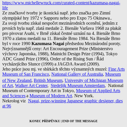
https://www.michellewruck.com/curated-content/kazumasa-nagai-
life
Ze značkové tvorby je ikonická např. jeho značka pro Zimní
olympijské hry 1972 v Sapporu nebo pro Expo 75 Okinawa..
Za svoji tvorbu získal nespočet mezinárodních ocenění, jedním z
prvních byla např. zlatá medaile 2. Bienále Varšava 1968 za plakát
pro pivovar Asahi, v Brně získal čestné uznání na 4. Bienále Brno
1970 a zlatou medaili na 11. Bienále Brno 1984. Na Bienále Brno
byl v roce 1990
Kazumasa Nagai
předsedou Mezinárodní poroty.
Nejvýznamnější ceny: Art Encouragement Prize (Ministerstvo
výchovy Japonska, 1988), Mainichi Design Prize (1994), Tokyo
ADC Grand Prize (1996), Order of the Rising Sun / Řád
vycházejícího Slunce (1999) a JAGDA Award (2009).
Jeho práce jsou mj. ve sbírkách těchto významných muzeí:
Fine Arts
Museum of San Francisco
,
National Gallery of Australia
,
Museum
of New Zealand
,
British Museum
,
University of Michigan Museum
of Art
,
Walker Art Center
,
Stedelijk Museum Amsterdam
, National
Museum of Contemporary Art in Tokyo,
Museum of Applied Arts
and Sciences
a
Museum of Modern Art
. New York.
Nekrolog viz
Nagai, prize-winning Japanese graphic designer, dies
at 96
KONEC PŘÍSPĚVKU | END OF THE MESSAGE
________________________________________________________________________