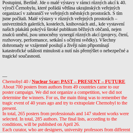
Postupimi, Berlíně. Jde o malé výstavy v rámci různých akcí k 40.
výročí Černobylu, které pořádá většina ukrajinských veřejných
organizací v zahraničí ve veřejných městských prostorách. S tím
jsme počítali. Malé výstavy v různých veřejných prostorách –
univerzitních galeriích, kostelech, knihovnách atd., kde vystavení
našich plakátů pokrývá široké publikum běžných občanů, nejen
znalců umění, jsou umocněny synergií různých akcí (projevy, čtení,
rozhovory, performance, setkání s očitými svědky). Všechny
dohromady se vzájemně posilují a živěji nám připomínají
katastrofické události minulosti a nutí nás přemýšlet o nebezpečné a
tragické současnosti.
—
Chernobyl 40 /
Nuclear Scar: PAST
–
PRESENT – FUTURE
About 700 posters from authors from 49 countries came to our
poster campaign. We did not organize a competition, we did not
determine the winners. For us, the main thing was to remember the
tragic event of 40 years ago and try to extrapolate Chernobyl to the
present.
In total, 265 posters from professionals and 147 student works were
selected. In total, 285 authors. The final lists, according to the
conditions, will be published on April 26.
Each curator, who are designers, university professors from different