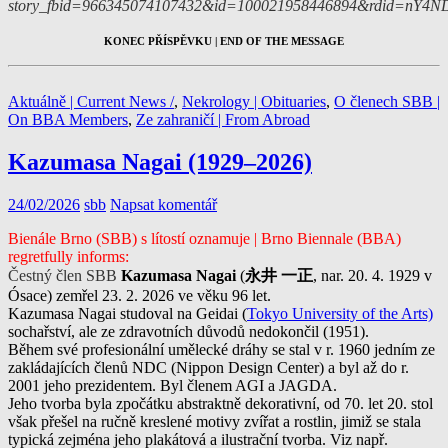
story_fbid=966345074107432&id=100021958446894&rdid=nY4N
KONEC PŘÍSPĚVKU | END OF THE MESSAGE
Aktuálně | Current News /
,
Nekrology | Obituaries
,
O členech SBB |
On BBA Members
,
Ze zahraničí | From Abroad
Kazumasa Nagai (1929–2026)
24/02/2026
sbb
Napsat komentář
Bienále Brno (SBB) s lítostí oznamuje | Brno Biennale (BBA)
regretfully informs:
Čestný člen SBB
Kazumasa Nagai
(
永井 一正
, nar. 20. 4. 1929 v
Ósace) zemřel 23. 2. 2026 ve věku 96 let.
Kazumasa Nagai studoval na Geidai (
Tokyo University of the Arts)
sochařství, ale ze zdravotních důvodů nedokončil (1951).
Během své profesionální umělecké dráhy se stal v r. 1960 jedním ze
zakládajících členů NDC (Nippon Design Center) a byl až do r.
2001 jeho prezidentem. Byl členem AGI a JAGDA.
Jeho tvorba byla zpočátku abstraktně dekorativní, od 70. let 20. stol
však přešel na ručně kreslené motivy zvířat a rostlin, jimiž se stala
typická zejména jeho plakátová a ilustrační tvorba. Viz např.