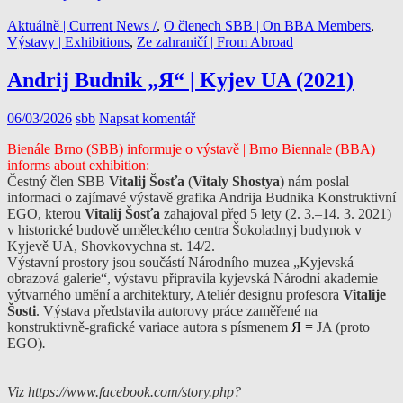
Aktuálně | Current News /
,
O členech SBB | On BBA Members
,
Výstavy | Exhibitions
,
Ze zahraničí | From Abroad
Andrij Budnik „Я“ | Kyjev UA (2021)
06/03/2026
sbb
Napsat komentář
Bienále Brno (SBB) informuje o výstavě | Brno Biennale (BBA)
informs about exhibition:
Čestný člen SBB
Vitalij Šosťa
(
Vitaly Shostya
) nám poslal
informaci o zajímavé výstavě grafika Andrija Budnika Konstruktivní
EGO, kterou
Vitalij Šosťa
zahajoval před 5 lety (2. 3.–14. 3. 2021)
v historické budově uměleckého centra Šokoladnyj budynok v
Kyjevě UA, Shovkovychna st. 14/2.
Výstavní prostory jsou součástí Národního muzea „Kyjevská
obrazová galerie“, výstavu připravila kyjevská Národní akademie
výtvarného umění a architektury, Ateliér designu profesora
Vitalije
Šosti
. Výstava představila autorovy práce zaměřené na
konstruktivně-grafické variace autora s písmenem
Я =
JA (proto
EGO)
.
Viz https://www.facebook.com/story.php?