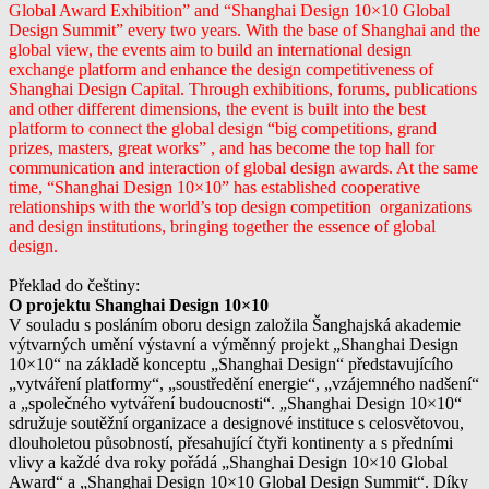
Global Award
Exhibition” and “Shanghai Design 10×10 Global
Design Summit” every
two years. With the base of Shanghai and the
global view, the events
aim to build an international design
exchange platform and enhance
the design competitiveness of
Shanghai Design Capital. Through exhibitions, forums, publications
and other different dimensions, the event is built into the best
platform to connect the global design “big competitions, grand
prizes, masters, great works” , and has become the top hall for
communication and interaction of global design awards. At the same
time, “Shanghai Design 10×10” has established cooperative
relationships with the world’s top design competition organizations
and design institutions, bringing together the essence of global
design.
Překlad do češtiny:
O projektu Shanghai Design 10×10
V souladu s posláním oboru design založila Šanghajská akademie
výtvarných umění výstavní a výměnný projekt „Shanghai Design
10×10“ na základě konceptu „Shanghai Design“ představujícího
„vytváření platformy“, „soustředění energie“, „vzájemného nadšení“
a „společného vytváření budoucnosti“. „Shanghai Design 10×10“
sdružuje soutěžní organizace a designové instituce s celosvětovou,
dlouholetou působností, přesahující čtyři kontinenty a s předními
vlivy a každé dva roky pořádá „Shanghai Design 10×10 Global
Award“ a „Shanghai Design 10×10 Global Design Summit“. Díky