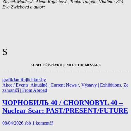
Zbyněk Maděryč, Alena Rajlichová, Tonko Tulipán, Vladimír 314,
Eva Zwiebová a autor:
S
KONEC PŘÍSPĚVKU | END OF THE MESSAGE
_________________________________________________________________________
grafik
Jan Rajlich
kresby
Akce / Events
,
Aktuálně | Current News /
,
Výstavy | Exhibitions
,
Ze
zahraničí | From Abroad
ЧОРНОБИЛЬ 40 / CHORNOBYL 40 –
Nuclear Scar: PAST/PRESENT/FUTURE
08/04/2026
sbb
1 komentář