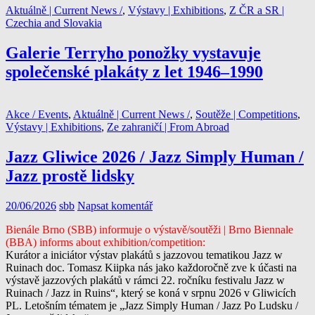
Aktuálně | Current News /
,
Výstavy | Exhibitions
,
Z ČR a SR |
Czechia and Slovakia
Galerie Terryho ponožky vystavuje
společenské plakáty z let 1946–1990
Akce / Events
,
Aktuálně | Current News /
,
Soutěže | Competitions
,
Výstavy | Exhibitions
,
Ze zahraničí | From Abroad
Jazz Gliwice 2026 / Jazz Simply Human /
Jazz prostě lidsky
20/06/2026
sbb
Napsat komentář
Bienále Brno (SBB) informuje o výstavě/soutěži | Brno Biennale
(BBA) informs about exhibition/competition:
Kurátor a iniciátor výstav plakátů s jazzovou tematikou Jazz w
Ruinach doc. Tomasz Kiipka nás jako každoročně zve k účasti na
výstavě jazzových plakátů v rámci 22. ročníku festivalu Jazz w
Ruinach / Jazz in Ruins“, který se koná v srpnu 2026 v Gliwicích
PL. Letošním tématem je „Jazz Simply Human / Jazz Po Ludsku /