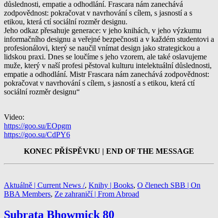
důslednosti, empatie a odhodlání. Frascara nám zanechává
zodpovědnost: pokračovat v navrhování s cílem, s jasností a s
etikou, která ctí sociální rozměr designu.
Jeho odkaz přesahuje generace: v jeho knihách, v jeho výzkumu
informačního designu a veřejné bezpečnosti a v každém studentovi a
profesionálovi, který se naučil vnímat design jako strategickou a
lidskou praxi. Dnes se loučíme s jeho vzorem, ale také oslavujeme
muže, který v naší profesi pěstoval kulturu intelektuální důslednosti,
empatie a odhodlání. Mistr Frascara nám zanechává zodpovědnost:
pokračovat v navrhování s cílem, s jasností a s etikou, která ctí
sociální rozměr designu“
Video:
https://goo.su/EOpgm
https://goo.su/CdPY6
KONEC PŘÍSPĚVKU | END OF THE MESSAGE
Aktuálně | Current News /
,
Knihy | Books
,
O členech SBB | On
BBA Members
,
Ze zahraničí | From Abroad
Subrata Bhowmick 80