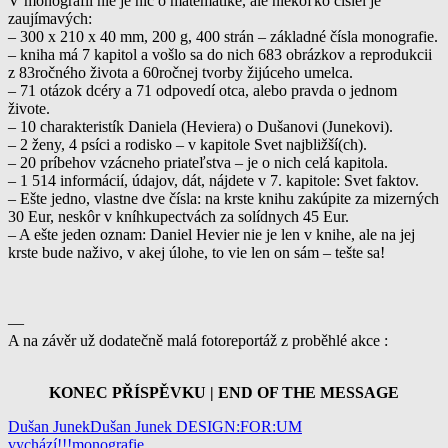
V monografii nie je nič o matematike, ale niekoľko čísiel je
zaujímavých:
– 300 x 210 x 40 mm, 200 g, 400 strán – základné čísla monografie.
– kniha má 7 kapitol a vošlo sa do nich 683 obrázkov a reprodukcii
z 83ročného života a 60ročnej tvorby žijúceho umelca.
– 71 otázok dcéry a 71 odpovedí otca, alebo pravda o jednom
živote.
– 10 charakteristík Daniela (Heviera) o Dušanovi (Junekovi).
– 2 ženy, 4 psíci a rodisko – v kapitole Svet najbližší(ch).
– 20 príbehov vzácneho priateľstva – je o nich celá kapitola.
– 1 514 informácií, údajov, dát, nájdete v 7. kapitole: Svet faktov.
– Ešte jedno, vlastne dve čísla: na krste knihu zakúpite za mizerných
30 Eur, neskôr v kníhkupectvách za solídnych 45 Eur.
– A ešte jeden oznam: Daniel Hevier nie je len v knihe, ale na jej
krste bude naživo, v akej úlohe, to vie len on sám – tešte sa!
—
A na závěr už dodatečně malá fotoreportáž z proběhlé akce :
KONEC PŘÍSPĚVKU | END OF THE MESSAGE
Dušan Junek
Dušan Junek DESIGN:FOR:UM
vychází!!!
monografie