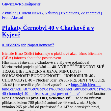
Gliwice
JwR
plakát
poster
Aktuálně | Current News /
,
Výstavy | Exhibitions
,
Ze zahraničí |
From Abroad
Plakáty Černobyl 40 v Charkově a v
Kyjevě
01/05/2026
sbb
Napsat komentář
Bienále Brno (SBB) informuje o plakátové akci | Brno Biennale
(BBA) informs about the poster event
Hlavními výstavami v Charkově a v Kyjevě pokračoval
Mezinárodní projekt plakátů — 40. VÝROČÍ ČERNOBYLSKÉ
TRAGÉDIE / „JADERNÁ JIZVA: MINULOST/
SOUČASNOST/ BUDOUCNOST“ – ЧОРНОБИЛЬ 40 /
CHORNOBYL 40 – Nuclear Scar: PAST/ PRESENT /FUTURE
Jak už jsme uvedli v předchozí zprávě – viz
https://sbb-bienale-
brno.cz/%d1%87%d0%be%d1%80%d0%bd%d0%be%d0%b1%d0%
40-chornobyl-40-nuclear-scar-past-present-future/
– hlavní kurátor
akce Černobyl 40
prof. Oleg Veklenko
sdělil, že se na výstavu
přihlásilo kolem 700 plakátů autorů ze 49 zemí, z nichž bylo
vybráno 265 plakátů od profesionálů a 147 studentských prací,