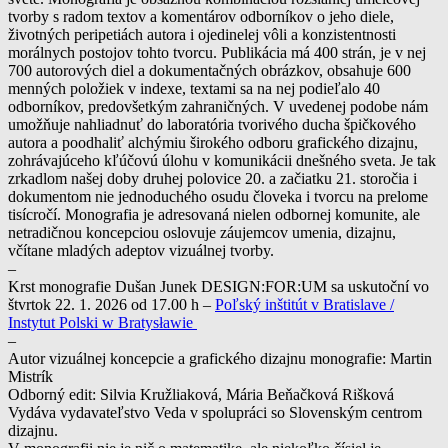
tvorby s radom textov a komentárov odborníkov o jeho diele,
životných peripetiách autora i ojedinelej vôli a konzistentnosti
morálnych postojov tohto tvorcu. Publikácia má 400 strán, je v nej
700 autorových diel a dokumentačných obrázkov, obsahuje 600
menných položiek v indexe, textami sa na nej podieľalo 40
odborníkov, predovšetkým zahraničných. V uvedenej podobe nám
umožňuje nahliadnuť do laboratória tvorivého ducha špičkového
autora a poodhaliť alchýmiu širokého odboru grafického dizajnu,
zohrávajúceho kľúčovú úlohu v komunikácii dnešného sveta. Je tak
zrkadlom našej doby druhej polovice 20. a začiatku 21. storočia i
dokumentom nie jednoduchého osudu človeka i tvorcu na prelome
tisícročí. Monografia je adresovaná nielen odbornej komunite, ale
netradičnou koncepciou oslovuje záujemcov umenia, dizajnu,
včítane mladých adeptov vizuálnej tvorby.
–
Krst monografie Dušan Junek DESIGN:FOR:UM sa uskutoční vo
štvrtok 22. 1. 2026 od 17.00 h –
Poľský inštitút v Bratislave /
Instytut Polski w Bratysławie
–
Autor vizuálnej koncepcie a grafického dizajnu monografie: Martin
Mistrík
Odborný edit: Silvia Kružliaková, Mária Beňačková Rišková
Vydáva vydavateľstvo Veda v spolupráci so Slovenským centrom
dizajnu.