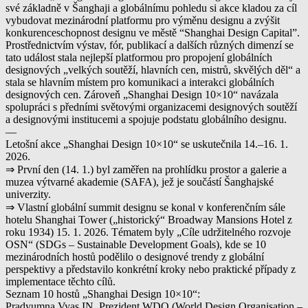
své základně v Šanghaji a globálnímu pohledu si akce kladou za cíl
vybudovat mezinárodní platformu pro výměnu designu a zvýšit
konkurenceschopnost designu ve městě “Shanghai Design Capital”.
Prostřednictvím výstav, fór, publikací a dalších různých dimenzí se
tato událost stala nejlepší platformou pro propojení globálních
designových „velkých soutěží, hlavních cen, mistrů, skvělých děl“ a
stala se hlavním místem pro komunikaci a interakci globálních
designových cen. Zároveň „Shanghai Design 10×10“ navázala
spolupráci s předními světovými organizacemi designových soutěží
a designovými institucemi a spojuje podstatu globálního designu.
—
Letošní akce „Shanghai Design 10×10“ se uskutečnila 14.–16. 1.
2026.
⇒ První den (14. 1.) byl zaměřen na prohlídku prostor a galerie a
muzea výtvarné akademie (SAFA), jež je součástí Šanghajské
univerzity.
⇒ Vlastní globální summit designu se konal v konferenčním sále
hotelu Shanghai Tower („historický“ Broadway Mansions Hotel z
roku 1934) 15. 1. 2026. Tématem byly „Cíle udržitelného rozvoje
OSN“ (SDGs – Sustainable Development Goals), kde se 10
mezinárodních hostů podělilo o designové trendy z globální
perspektivy a představilo konkrétní kroky nebo praktické případy z
implementace těchto cílů.
Seznam 10 hostů „Shanghai Design 10×10“:
Pradyumna Vyas IN, Prezident WDO (World Design Organisation –