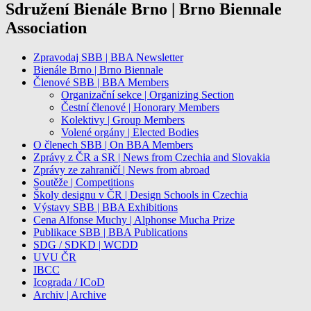
pro
Sdružení Bienále Brno | Brno Biennale
příspěvky
Association
Zpravodaj SBB | BBA Newsletter
Bienále Brno | Brno Biennale
Členové SBB | BBA Members
Organizační sekce | Organizing Section
Čestní členové | Honorary Members
Kolektivy | Group Members
Volené orgány | Elected Bodies
O členech SBB | On BBA Members
Zprávy z ČR a SR | News from Czechia and Slovakia
Zprávy ze zahraničí | News from abroad
Soutěže | Competitions
Školy designu v ČR | Design Schools in Czechia
Výstavy SBB | BBA Exhibitions
Cena Alfonse Muchy | Alphonse Mucha Prize
Publikace SBB | BBA Publications
SDG / SDKD | WCDD
UVU ČR
IBCC
Icograda / ICoD
Archiv | Archive