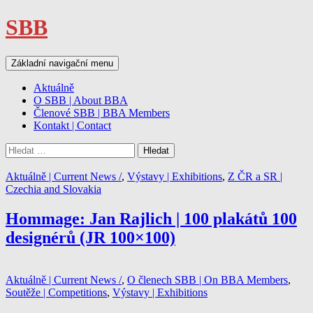
SBB
Hledat
Přejít
Základní navigační menu
k
obsahu
Aktuálně
webu
O SBB | About BBA
Členové SBB | BBA Members
Kontakt | Contact
Vyhledávání
Aktuálně | Current News /
,
Výstavy | Exhibitions
,
Z ČR a SR |
Czechia and Slovakia
Hommage: Jan Rajlich | 100 plakátů 100
designérů (JR 100×100)
Aktuálně | Current News /
,
O členech SBB | On BBA Members
,
Soutěže | Competitions
,
Výstavy | Exhibitions