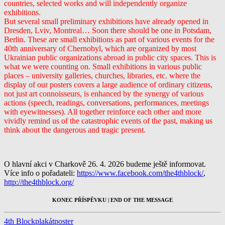
countries, selected works and will independently organize
exhibitions.
But several small preliminary exhibitions have already opened in
Dresden, Lviv, Montreal… Soon there should be one in Potsdam,
Berlin. These are small exhibitions as part of various events for the
40th anniversary of Chernobyl, which are organized by most
Ukrainian public organizations abroad in public city spaces. This is
what we were counting on. Small exhibitions in various public
places – university galleries, churches, libraries, etc. where the
display of our posters covers a large audience of ordinary citizens,
not just art connoisseurs, is enhanced by the synergy of various
actions (speech, readings, conversations, performances, meetings
with eyewitnesses). All together reinforce each other and more
vividly remind us of the catastrophic events of the past, making us
think about the dangerous and tragic present.
O hlavní akci v Charkově 26. 4. 2026 budeme ještě informovat.
Více info o pořadateli:
https://www.facebook.com/the4thblock/
,
http://the4thblock.org/
KONEC PŘÍSPĚVKU | END OF THE MESSAGE
4th Block
plakát
poster