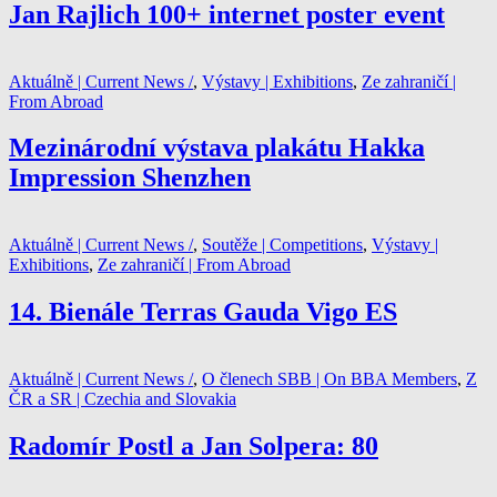
Jan Rajlich 100+ internet poster event
Aktuálně | Current News /
,
Výstavy | Exhibitions
,
Ze zahraničí |
From Abroad
Mezinárodní výstava plakátu Hakka
Impression Shenzhen
Aktuálně | Current News /
,
Soutěže | Competitions
,
Výstavy |
Exhibitions
,
Ze zahraničí | From Abroad
14. Bienále Terras Gauda Vigo ES
Aktuálně | Current News /
,
O členech SBB | On BBA Members
,
Z
ČR a SR | Czechia and Slovakia
Radomír Postl a Jan Solpera: 80