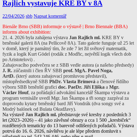
Rajlich vystavuje KRE BY v 8A
22/04/2026
sbb
Napsat komentář
Bienále Brno (SBB) informuje o výstavě | Brno Biennale (BBA)
informs about exhibition:
21. 4. 2026 byla zahájena výstava
Jan Rajlich ml.
KRE BY v
brněnské galerii 8A (na Pellicově 8A). Tato galerie funguje už 25 let
v domě, který je památný tím, že zde 7 let žil světový matematik,
fyzik a logik Kurt Gödel (rodák z Modřic, největší logik všech dob
po Aristotelovi) .
Zahajovacího podvečera se z SBB vedle autora (a našeho předsedy)
J. R.
zúčastnili i člen ŘV SBB
prof. MgA.
Pavel Noga,
ArtD.
(který autora zahajovací promluvou představil),
místopředsedkyně SBB
PhDr.
Vlasta Brímová
a členové řídíího
výboru SBB brněnští grafici
doc.
PaeDr.
Jiří Eliška
a
Mgr.
Václav Houf
, za pořádající advokátní kancelář Škampa výstavu a
program vernisáže uvedl Mgr. Jan Škampa a tři songy zazpíval za
doprovodu kytary brněnský bard Jiří Vondrák (dva songy své a
Modrý balónek od Bulata Okudžavy).
Na výstavě
Jan Rajlich ml.
představuje své kresby z posledních 3
let (2023–2026) – 41 jako závěsné obrazy a cca 1 500 „kresbiček“
rozdělených tematicky do 13 barevně odlišených pořadačů. Výstava
potrvá do 16. 6. 2026, návštěvu je ale lépe předem domluvit s
piřadateli na tel. 543 246 446, nebo přes e-mail