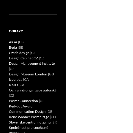
ODKAZY
AIGA
|US
Beda
|BE
Czech design
|CZ
Design Cabinet CZ
|CZ
Design Management Institute
|US
Design Museum London
|GB
Icograda
|CA
ICSID
|CA
Ochranná organizace autorská
|CZ
Poster Connection
|US
Red-dot Award:
Communication Design
|DE
Rene Wanner Poster Page
|CH
Slovenské centrum dizajnu
|SK
Společnost pro současné
umění
|CZ