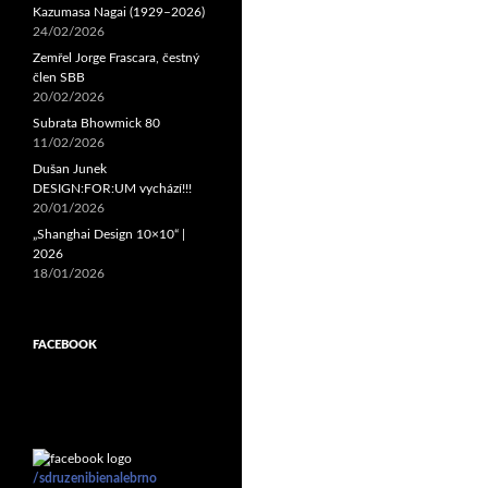
Kazumasa Nagai (1929–2026)
24/02/2026
Zemřel Jorge Frascara, čestný
člen SBB
20/02/2026
Subrata Bhowmick 80
11/02/2026
Dušan Junek
DESIGN:FOR:UM vychází!!!
20/01/2026
„Shanghai Design 10×10“ |
2026
18/01/2026
FACEBOOK
/sdruzenibienalebrno