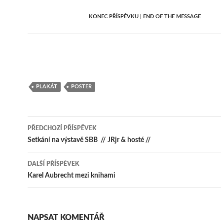
KONEC PŘÍSPĚVKU | END OF THE MESSAGE
PLAKÁT
POSTER
Navigace
PŘEDCHOZÍ PŘÍSPĚVEK
pro
Setkání na výstavě SBB // JRjr & hosté //
příspěvky
DALŠÍ PŘÍSPĚVEK
Karel Aubrecht mezi knihami
NAPSAT KOMENTÁŘ