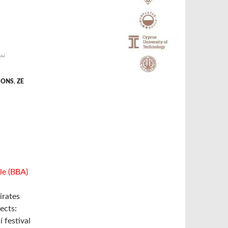
TIONS
,
ZE
le (BBA)
irates
ects:
 festival