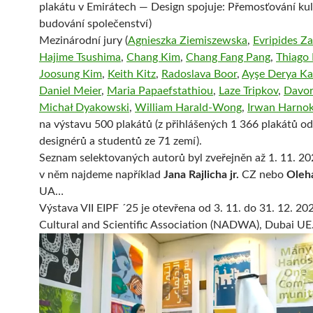
plakátu v Emirátech — Design spojuje: Přemosťování kul
budování společenství)
Mezinárodní jury (
Agnieszka Ziemiszewska
,
Evripides Za
Hajime Tsushima
,
Chang Kim
,
Chang Fang Pang
,
Thiago 
Joosung Kim
,
Keith Kitz
,
Radoslava Boor
,
Ayşe Derya K
Daniel Meier
,
Maria Papaefstathiou
,
Laze Tripkov
,
Davor
Michał Dyakowski
,
William Harald-Wong
,
Irwan Harnok
na výstavu 500 plakátů (z přihlášených 1 366 plakátů o
designérů a studentů ze 71 zemí).
Seznam selektovaných autorů byl zveřejněn až 1. 11. 20
v něm najdeme například
Jana Rajlicha jr.
CZ nebo
Oleh
UA…
Výstava VII EIPF ´25 je otevřena od 3. 11. do 31. 12. 20
Cultural and Scientific Association (NADWA), Dubai UE