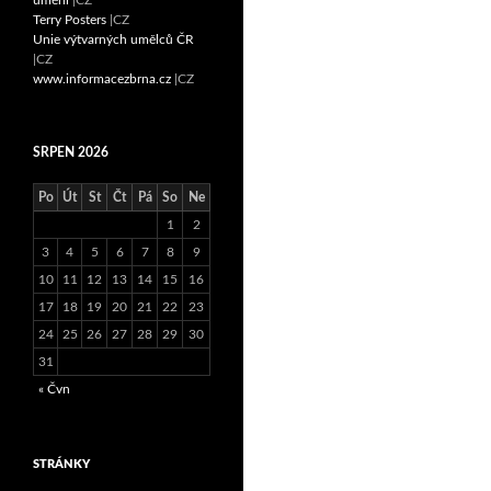
Terry Posters
|CZ
Unie výtvarných umělců ČR
|CZ
www.informacezbrna.cz
|CZ
SRPEN 2026
Po
Út
St
Čt
Pá
So
Ne
1
2
3
4
5
6
7
8
9
10
11
12
13
14
15
16
17
18
19
20
21
22
23
24
25
26
27
28
29
30
31
« Čvn
STRÁNKY