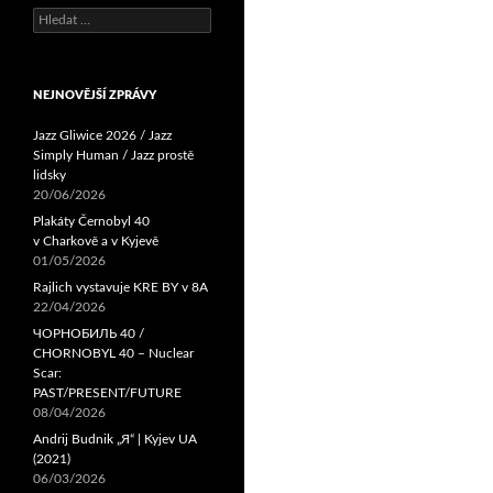
Vyhledávání
NEJNOVĚJŠÍ ZPRÁVY
Jazz Gliwice 2026 / Jazz
Simply Human / Jazz prostě
lidsky
20/06/2026
Plakáty Černobyl 40
v Charkově a v Kyjevě
01/05/2026
Rajlich vystavuje KRE BY v 8A
22/04/2026
ЧОРНОБИЛЬ 40 /
CHORNOBYL 40 – Nuclear
Scar:
PAST/PRESENT/FUTURE
08/04/2026
Andrij Budnik „Я“ | Kyjev UA
(2021)
06/03/2026