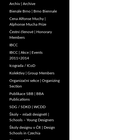
Archiv | Archive
Bienále Brno | Brno Biennale
Cena Alfonse Muchy |
Alphonse Mucha Prize
Čestní členové | Honorary
Members
IBCC
IBCC | Akce | Events
2011>2014
Icograda / ICoD
Kolektivy | Group Members
Organizační sekce | Organizing
Section
Publikace SBB | BBA
Publications
SDG / SDKD | WCDD
Školy – mladí designéři |
Schools – Young Designers
Školy designu v ČR | Design
Schools in Czechia