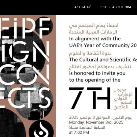
PŘEJÍT K OBSAHU WEBU
AKTUÁLNĚ
O SBB | ABOUT BBA