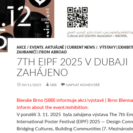
AKCE / EVENTS
,
AKTUÁLNĚ | CURRENT NEWS /
,
VÝSTAVY | EXHIBI
ZAHRANIČÍ | FROM ABROAD
7TH EIPF 2025 V DUBAJI
ZAHÁJENO
04/11/2025
SBB
NAPSAT KOMENTÁŘ
Bienále Brno (SBB) informuje akci/výstavě | Brno Bienna
inform about the event/exhibition:
V pondělí 3. 11. 2025 byla zahájena výstava The 7th Em
International Poster Festival (EIPF) 2025 — Design Conn
Bridging Cultures, Building Communities (7. Mezinárodní