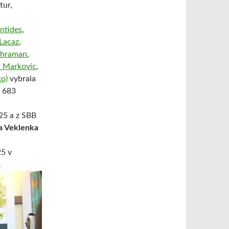
tur,
ntides
,
Lacaz
,
ahraman
,
 Markovic
,
o)
vybrala
d 683
25 a z SBB
a Veklenka
25 v
.