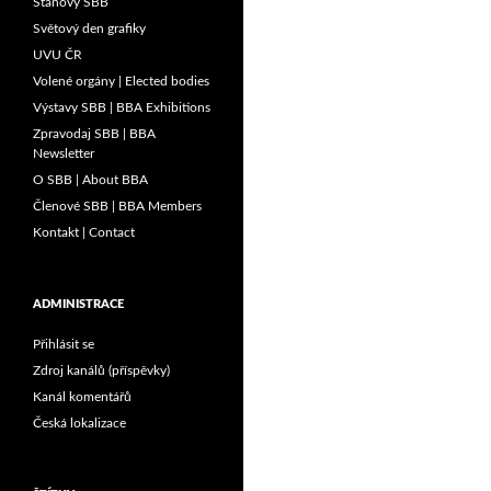
Stanovy SBB
Světový den grafiky
UVU ČR
Volené orgány | Elected bodies
Výstavy SBB | BBA Exhibitions
Zpravodaj SBB | BBA
Newsletter
O SBB | About BBA
Členové SBB | BBA Members
Kontakt | Contact
ADMINISTRACE
Přihlásit se
Zdroj kanálů (příspěvky)
Kanál komentářů
Česká lokalizace