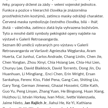
řeky, prapory držené za zády – velení vojenské jednotce.
Funkce a pozice v hierarchii člověka je znázorněna
prostřednictvím kostýmů, zatímco masky odrážejí charakter.
Červená maska ​​symbolizuje čestného člověka, bílá – lhář,
žlutá – válečníka, zatímco zlatá byla vyhrazena božstvům.
Tyto a mnohé další symboly pekingské opery najdete na
výstavě v Galerii Retroavangarda.
Seznam 80 umělců vybraných pro výstavu v Galerii
Retroavangarda ve Varšavě: Agnieszka Węglarska, Aram
Huerta, Cai Junhui, Carlos Andrade, Chang Linlin, Chen Jie,
Chen Yonglan, Zhou Xinyi, Chia Hsiang Lee, Chia-Hui Lien,
Chunyu Lee, David Blaiklock, David Torrents, Dong Jin, Du
Huanhuan, Li Mingliang , Enci Chen, Erin Wright, Ersan
Sarıkahya, Ferenc Kiss, Fidel Pena, Gang Cao, Shiting Liu,
Gary Tong, German Jimenez, Ghazal Hosseini, Gitte Kath,
Guo Yu, Peng Linyan, Zhang Yuan, He Bingsong, Huan Xiang,
Huizhou Li, István Horkay, Ivan Misic, Ivette Valenzuela,
Jaime Nieto,
Jan Rajlich Jr
, Jiahui He, Ke Yi, Kathiana