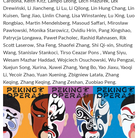
Cardona, Keith Kitz, Lampo Leong, Lech Mazurek, Lex
Drewiński, Li Jiancheng, Li Lu, Li Qilong, Lin Hung Chang, Lin
Kuisen, Tang Jiao, Linlin Chang, Lisa Winstanley, Lu Xing, Luo
Rongbiao, Martin Mendelsberg, Masoud Saffari, Mirosław
Pawłowski, Monika Starowicz, Ovidiu Hrin, Pang Xingshao,
Patrycja Longawa, Paweł Pacholec, Rashid Rahnasen, Rik
Scott Laserow, Sha Feng, Shaofei Zhang, Shi Qi-xin, Shuting
Wang, Stanislav Stankoci, Tirso Ceazar Pons , Wang Siyu,
Wesam Mazhar Haddad, Wojciech Osuchowski, Wu Pengzai,
Xuejun Song, Xurina, Xuwei Zhang, Yang Bo, Yao Jiaxu, Yaoqi
Li, Yecoir Zhao, Yuan Xuening, Zbigniew Latała, Zhang
Keqing, Zhang Keqing, Zhang Zeshan, Zuobiao Peng.