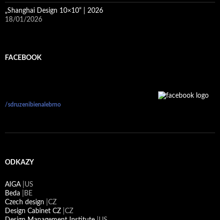
„Shanghai Design 10×10“ | 2026
18/01/2026
FACEBOOK
/sdruzenibienalebrno
ODKAZY
AIGA
|US
Beda
|BE
Czech design
|CZ
Design Cabinet CZ
|CZ
Design Management Institute
|US