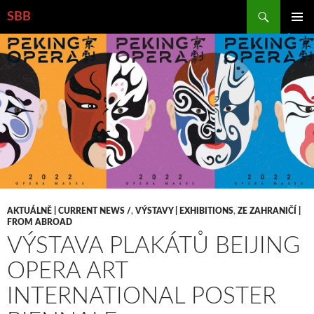
Hledat
SBB
PŘEJÍT
ZÁKLAD
K
NAVIGA
OBSAHU
MENU
WEBU
AKTUÁLNĚ | CURRENT NEWS /
,
VÝSTAVY | EXHIBITIONS
,
ZE ZAHRANIČÍ |
FROM ABROAD
VÝSTAVA PLAKÁTŮ BEIJING
OPERA ART
INTERNATIONAL POSTER