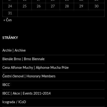
24
25
26
27
28
29
30
31
« Čvn
STRÁNKY
Archiv | Archive
Bienále Brno | Brno Biennale
Cena Alfonse Muchy | Alphonse Mucha Prize
Čestní členové | Honorary Members
IBCC
IBCC | Akce | Events 2011>2014
Icograda / ICoD