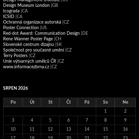
Design Museum London
|GB
Icograda
|CA
ICSID
|CA
Ochranná organizace autorská
|CZ
Poster Connection
|US
Red-dot Award: Communication Design
|DE
Rene Wanner Poster Page
|CH
Slovenské centrum dizajnu
|SK
Společnost pro současné umění
|CZ
Terry Posters
|CZ
Unie výtvarných umělců ČR
|CZ
www.informacezbrna.cz
|CZ
SRPEN 2026
Po
Út
St
Čt
Pá
So
Ne
1
2
3
4
5
6
7
8
9
10
11
12
13
14
15
16
17
18
19
20
21
22
23