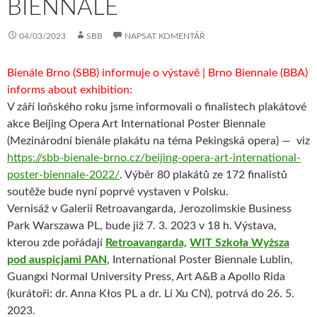
BIENNALE
04/03/2023
SBB
NAPSAT KOMENTÁŘ
Bienále Brno (SBB) informuje o výstavě | Brno Biennale (BBA)
informs about exhibition:
V září loňského roku jsme informovali o finalistech plakátové
akce Beijing Opera Art International Poster Biennale
(Mezinárodní bienále plakátu na téma Pekingská opera) — viz
https://sbb-bienale-brno.cz/beijing-opera-art-international-
poster-biennale-2022/
. Výběr 80 plakátů ze 172 finalistů
soutěže bude nyní poprvé vystaven v Polsku.
Vernisáž v Galerii Retroavangarda, Jerozolimskie Business
Park Warszawa PL, bude již 7. 3. 2023 v 18 h. Výstava,
kterou zde pořádají
Retroavangarda,
WIT Szkoła Wyższa
pod auspicjami PAN
, International Poster Biennale Lublin,
Guangxi Normal University Press, Art A&B a Apollo Rida
(kurátoři: dr. Anna Kłos PL a dr. Li Xu CN), potrvá do 26. 5.
2023.