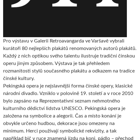
Pro výstavu v Galerii Retroavangarda ve Varšavě vybrali
kurátoři 80 nejlepších plakátů renomovaných autorů plakátů.
Každý z nich optikou svého talentu ilustruje tradiční čínskou
operu jiným způsobem. Výstava je tak přehledem
rozmanitosti stylů současného plakátu a odkazem na tradice
čínské kultury.
Pekingská opera je nejslavnější forma čínské opery, klasické
národní divadlo. Vzniklo v polovině 19. století a v roce 2010
bylo zapsáno na Reprezentativní seznam nehmotného
kulturního dědictví lidstva UNESCO. Pekingská opera je
založena na symbolice a alegorii. Čas a místo konání je
obvykle určeno hudbou, dekorace jsou omezeny na
minimum. Herci používají symbolické rekvizity, a tak
například bič v ruce znamená jízdu na koni, pádlo – přechod