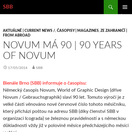
Hledat
SBB
PŘEJÍT
ZÁKLAD
K
NAVIGA
OBSAHU
MENU
WEBU
AKTUÁLNĚ | CURRENT NEWS /
,
ČASOPISY | MAGAZINES
,
ZE ZAHRANIČÍ |
FROM ABROAD
NOVUM MÁ 90 | 90 YEARS
OF NOVUM
17/05/2014
SBB
Bienále Brno (SBB) informuje o časopisu:
Německý časopis Novum, World of Graphic Design (dříve
Novum / Gebrauchsgraphik) slaví 90 let. Tomuto výročí je z
velké části věnováno nové červnové číslo tohoto měsíčníku,
který přichází poštou na adresu SBB (díky členství SBB v
organizaci Icograda) se železnou pravidelností a s německou
důkladnosti vždy již v polovině měsíce předcházejícího měsíci