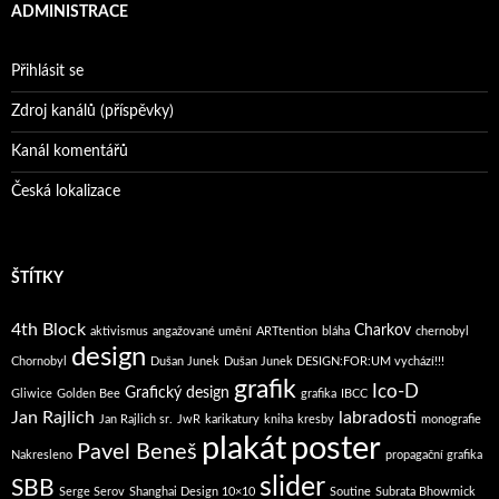
ADMINISTRACE
Přihlásit se
Zdroj kanálů (příspěvky)
Kanál komentářů
Česká lokalizace
ŠTÍTKY
4th Block
Charkov
aktivismus
angažované umění
ARTtention
bláha
chernobyl
design
Chornobyl
Dušan Junek
Dušan Junek DESIGN:FOR:UM vychází!!!
grafik
Ico-D
Grafický design
Gliwice
Golden Bee
grafika
IBCC
Jan Rajlich
labradosti
Jan Rajlich sr.
JwR
karikatury
kniha
kresby
monografie
plakát
poster
Pavel Beneš
Nakresleno
propagační grafika
slider
SBB
Serge Serov
Shanghai Design 10×10
Soutine
Subrata Bhowmick