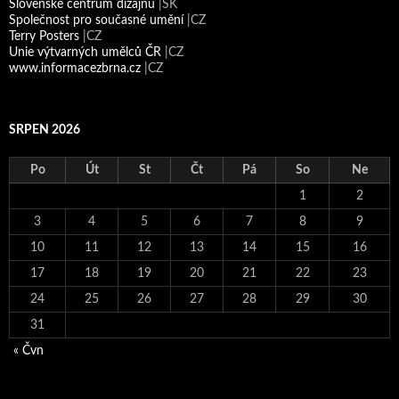
Slovenské centrum dizajnu
|SK
Společnost pro současné umění
|CZ
Terry Posters
|CZ
Unie výtvarných umělců ČR
|CZ
www.informacezbrna.cz
|CZ
SRPEN 2026
Po
Út
St
Čt
Pá
So
Ne
1
2
3
4
5
6
7
8
9
10
11
12
13
14
15
16
17
18
19
20
21
22
23
24
25
26
27
28
29
30
31
« Čvn