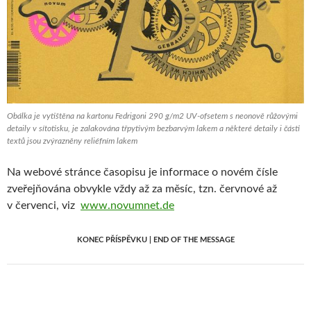
Obálka je vytištěna na kartonu Fedrigoni 290 g/m2 UV-ofsetem s neonově růžovými
detaily v sítotisku, je zalakována třpytivým bezbarvým lakem a některé detaily i části
textů jsou zvýrazněny reliéfním lakem
Na webové stránce časopisu je informace o novém čísle
zveřejňována obvykle vždy až za měsíc, tzn. červnové až
v červenci, viz
www.novumnet.de
KONEC PŘÍSPĚVKU | END OF THE MESSAGE