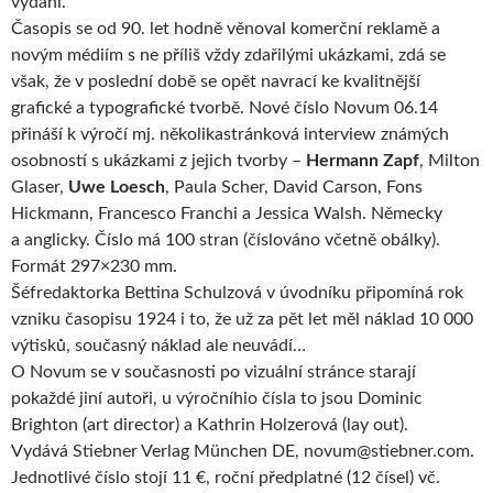
vydání.
Časopis se od 90. let hodně věnoval komerční reklamě a
novým médiím s ne příliš vždy zdařilými ukázkami, zdá se
však, že v poslední době se opět navrací ke kvalitnější
grafické a typografické tvorbě. Nové číslo Novum 06.14
přináší k výročí mj. několikastránková interview známých
osobností s ukázkami z jejich tvorby –
Hermann Zapf
, Milton
Glaser,
Uwe Loesch
, Paula Scher, David Carson, Fons
Hickmann, Francesco Franchi a Jessica Walsh. Německy
a anglicky. Číslo má 100 stran (číslováno včetně obálky).
Formát 297×230 mm.
Šéfredaktorka Bettina Schulzová v úvodníku připomíná rok
vzniku časopisu 1924 i to, že už za pět let měl náklad 10 000
výtisků, současný náklad ale neuvádí…
O Novum se v současnosti po vizuální stránce starají
pokaždé jiní autoři, u výročníhio čísla to jsou Dominic
Brighton (art director) a Kathrin Holzerová (lay out).
Vydává Stiebner Verlag München DE, novum@stiebner.com.
Jednotlivé číslo stojí 11 €, roční předplatné (12 čísel) vč.