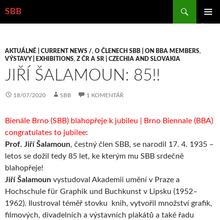
Hledat
SBB
PŘEJÍT
ZÁKLAD
K
NAVIGA
OBSAHU
MENU
WEBU
AKTUÁLNĚ | CURRENT NEWS /
,
O ČLENECH SBB | ON BBA MEMBERS
,
VÝSTAVY | EXHIBITIONS
,
Z ČR A SR | CZECHIA AND SLOVAKIA
JIŘÍ ŠALAMOUN: 85!!
18/07/2020
SBB
1 KOMENTÁŘ
Bienále Brno (SBB) blahopřeje k jubileu | Brno Biennale (BBA)
congratulates to jubilee
:
Prof. Jiří Šalamoun
, čestný člen SBB, se narodil 17. 4. 1935 –
letos se dožil tedy 85 let, ke kterým mu SBB srdečně
blahopřeje!
Jiří Šalamoun
vystudoval Akademii umění v Praze a
Hochschule für Graphik und Buchkunst v Lipsku (1952–
1962). Ilustroval téměř stovku knih, vytvořil množství grafik,
filmových, divadelních a výstavních plakátů a také řadu