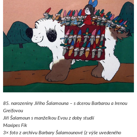
85. narozeniny Jiřího Šalamouna – s dcerou Barbarou a Irenou
Greifovou
Jiří Šalamoun s manželkou Evou z doby studií
Maxipes Fík
3× foto z archivu Barbary Šalamounové (z výše uvedeného