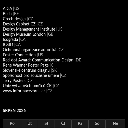
AIGA
|US
Beda
|BE
Czech design
|CZ
Design Cabinet CZ
|CZ
Design Management Institute
|US
Design Museum London
|GB
Icograda
|CA
ICSID
|CA
Ochranná organizace autorská
|CZ
Poster Connection
|US
Red-dot Award: Communication Design
|DE
Rene Wanner Poster Page
|CH
Slovenské centrum dizajnu
|SK
Společnost pro současné umění
|CZ
Terry Posters
|CZ
Unie výtvarných umělců ČR
|CZ
www.informacezbrna.cz
|CZ
SRPEN 2026
Po
Út
St
Čt
Pá
So
Ne