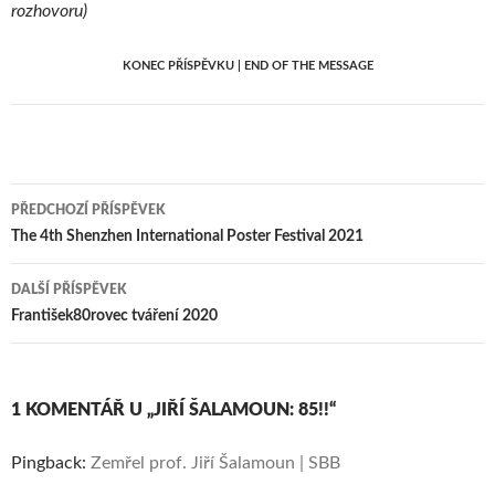
rozhovoru)
KONEC PŘÍSPĚVKU | END OF THE MESSAGE
Navigace
PŘEDCHOZÍ PŘÍSPĚVEK
pro
The 4th Shenzhen International Poster Festival 2021
příspěvky
DALŠÍ PŘÍSPĚVEK
František80rovec tváření 2020
1 KOMENTÁŘ U „JIŘÍ ŠALAMOUN: 85!!“
Pingback:
Zemřel prof. Jiří Šalamoun | SBB