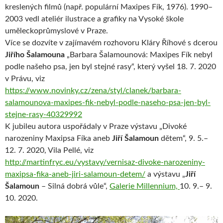
kreslených filmů (např. populární Maxipes Fík, 1976). 1990–
2003 vedl ateliér ilustrace a grafiky na Vysoké škole
uměleckoprůmyslové v Praze.
Více se dozvíte v zajímavém rozhovoru Kláry Říhové s dcerou
Jiřího Šalamouna
„Barbara Šalamounová: Maxipes Fík nebyl
podle našeho psa, jen byl stejné rasy“, který vyšel 18. 7. 2020
v Právu, viz
https://www.novinky.cz/zena/styl/clanek/barbara-
salamounova-maxipes-fik-nebyl-podle-naseho-psa-jen-byl-
stejne-rasy-40329992
K jubileu autora uspořádaly v Praze výstavu „Divoké
narozeniny Maxipsa Fíka aneb
Jiří Šalamoun
dětem“, 9. 5.–
12. 7. 2020, Vila Pellé, viz
http://martinfryc.eu/vystavy/vernisaz-divoke-narozeniny-
maxipsa-fika-aneb-jiri-salamoun-detem/
a výstavu „
Jiří
Šalamoun
– Silná dobrá vůle“,
Galerie Millennium,
10. 9.– 9.
10. 2020.