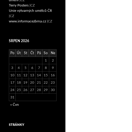
Terry Posters
|CZ
Unie výtvarných umělců ČR
|CZ
www.informacezbrna.cz
|CZ
SRPEN 2026
Po
Út
St
Čt
Pá
So
Ne
1
2
3
4
5
6
7
8
9
10
11
12
13
14
15
16
17
18
19
20
21
22
23
24
25
26
27
28
29
30
31
« Čvn
STRÁNKY