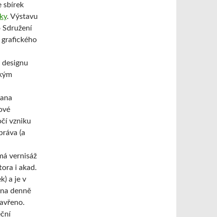
 sbírek
ky
. Výstavu
 Sdružení
 grafického
 designu
ským
Jana
cové
čí vzniku
práva (a
má vernisáž
ora i akad.
k) a je v
pna denně
zavřeno.
eční