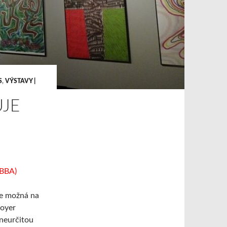
S
,
VÝSTAVY |
UJE
(BBA)
je možná na
foyer
 neurčitou