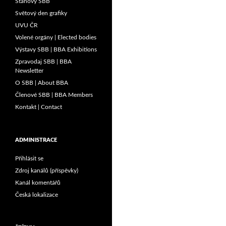
Stanovy SBB
Světový den grafiky
UVU ČR
Volené orgány | Elected bodies
Výstavy SBB | BBA Exhibitions
Zpravodaj SBB | BBA
Newsletter
O SBB | About BBA
Členové SBB | BBA Members
Kontakt | Contact
ADMINISTRACE
Přihlásit se
Zdroj kanálů (příspěvky)
Kanál komentářů
Česká lokalizace