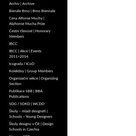
Archiv | Archive
Bienále Brno | Brno Biennale
Cena Alfonse Muchy |
Alphonse Mucha Prize
Čestní členové | Honorary
Members
IBCC
IBCC | Akce | Events
2011>2014
Icograda / ICoD
Kolektivy | Group Members
Organizační sekce | Organizing
Section
Publikace SBB | BBA
Publications
SDG / SDKD | WCDD
Školy – mladí designéři |
Schools – Young Designers
Školy designu v ČR | Design
Schools in Czechia