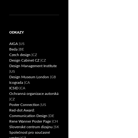
ODKAZY
AIGA
|US
Beda
|BE
Czech design
|CZ
Design Cabinet CZ
|CZ
Design Management Institute
|US
Design Museum London
|GB
Icograda
|CA
ICSID
|CA
Ochranná organizace autorská
|CZ
Poster Connection
|US
Red-dot Award:
Communication Design
|DE
Rene Wanner Poster Page
|CH
Slovenské centrum dizajnu
|SK
Společnost pro současné
umění
|CZ