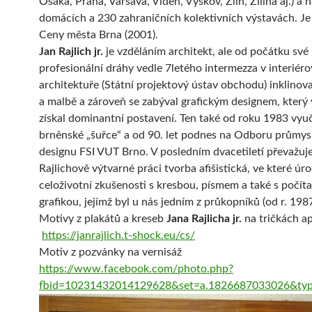
Ósaka, Praha, Varšava, Vídeň, Vyškov, Zlín, Žilina aj.) a 
domácích a 230 zahraničních kolektivních výstavách. Je
Ceny města Brna (2001).
Jan Rajlich jr.
je vzděláním architekt, ale od počátku své
profesionální dráhy vedle 7letého intermezza v interiéro
architektuře (Státní projektový ústav obchodu) inklinova
a malbě a zároveň se zabýval grafickým designem, který 
získal dominantní postavení. Ten také od roku 1983 vyu
brněnské „šuřce“ a od 90. let podnes na Odboru průmy
designu FSI VUT Brno. V posledním dvacetiletí převažuje
Rajlichově výtvarné práci tvorba afišistická, ve které úro
celoživotní zkušenosti s kresbou, písmem a také s počí
grafikou, jejímž byl u nás jedním z průkopníků (od r. 1987
Motivy z plakátů a kreseb
Jana Rajlicha jr.
na tričkách a
https://janrajlich.t-shock.eu/cs/
Motiv z pozvánky na vernisáž
https://www.facebook.com/photo.php?
fbid=10231432014129628&set=a.1826687033026&ty