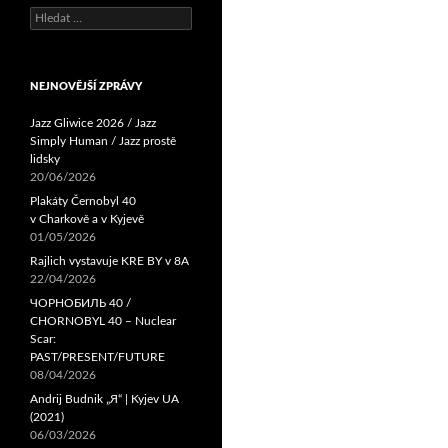
Vyhledávání
NEJNOVĚJŠÍ ZPRÁVY
Jazz Gliwice 2026 / Jazz
Simply Human / Jazz prostě
lidsky
20/06/2026
Plakáty Černobyl 40
v Charkově a v Kyjevě
01/05/2026
Rajlich vystavuje KRE BY v 8A
22/04/2026
ЧОРНОБИЛЬ 40 /
CHORNOBYL 40 – Nuclear
Scar:
PAST/PRESENT/FUTURE
08/04/2026
Andrij Budnik „Я“ | Kyjev UA
(2021)
06/03/2026