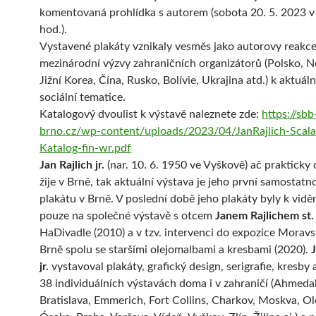
komentovaná prohlídka s autorem (sobota 20. 5. 2023 v
hod.).
Vystavené plakáty vznikaly vesměs jako autorovy reakce
mezinárodní výzvy zahraničních organizátorů (Polsko, 
Jižní Korea, Čína, Rusko, Bolívie, Ukrajina atd.) k aktuáln
sociální tematice.
Katalogový dvoulist k výstavě naleznete zde:
https://sbb
brno.cz/wp-content/uploads/2023/04/JanRajlich-Scal
Katalog-fin-wr.pdf
Jan Rajlich jr.
(nar. 10. 6. 1950 ve Vyškově) ač prakticky 
žije v Brně, tak aktuální výstava je jeho první samostat
plakátu v Brně. V poslední době jeho plakáty byly k vidě
pouze na společné výstavě s otcem
Janem Rajlichem st.
HaDivadle (2010) a v tzv. intervenci do expozice Moravsk
Brně spolu se staršími olejomalbami a kresbami (2020).
J
jr.
vystavoval plakáty, grafický design, serigrafie, kresby
38 individuálních výstavách doma i v zahraničí (Ahmeda
Bratislava, Emmerich, Fort Collins, Charkov, Moskva, O