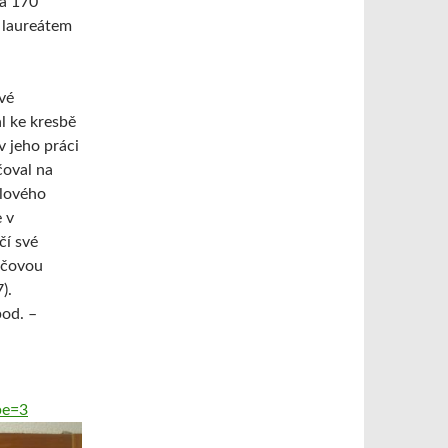
na 170
 laureátem
vé
l ke kresbě
v jeho práci
čoval na
slového
 v
čí své
tačovou
).
pod. –
pe=3