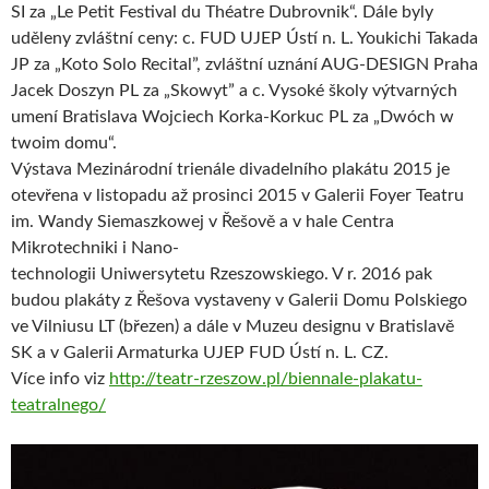
SI za „Le Petit Festival du Théatre Dubrovnik“. Dále byly
uděleny zvláštní ceny: c. FUD UJEP Ústí n. L. Youkichi Takada
JP za „Koto Solo Recital”, zvláštní uznání AUG-DESIGN Praha
Jacek Doszyn PL za „Skowyt” a c. Vysoké školy výtvarných
umení Bratislava Wojciech Korka-Korkuc PL za „Dwóch w
twoim domu“.
Výstava Mezinárodní trienále divadelního plakátu 2015 je
otevřena v listopadu až prosinci 2015 v Galerii Foyer Teatru
im. Wandy Siemaszkowej v Řešově a v hale Centra
Mikrotechniki i Nano-
technologii Uniwersytetu Rzeszowskiego. V r. 2016 pak
budou plakáty z Řešova vystaveny v Galerii Domu Polskiego
ve Vilniusu LT (březen) a dále v Muzeu designu v Bratislavě
SK a v Galerii Armaturka UJEP FUD Ústí n. L. CZ.
Více info viz
http://teatr-rzeszow.pl/biennale-plakatu-
teatralnego/