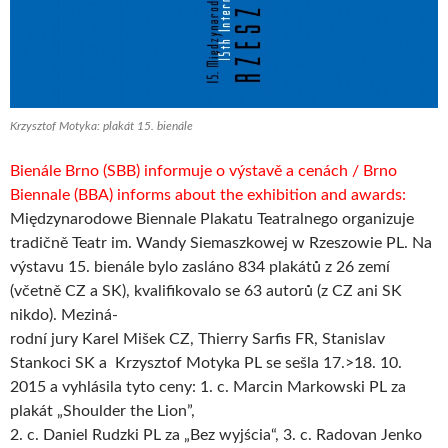
Krzysztof Motyka: plakát 15. bienále
Bienále Brno (SBB) informuje o výstavě a cenách / Brno
Biennale (BBA) informs about the exhibition and awards:
Międzynarodowe Biennale Plakatu Teatralnego organizuje
tradičně Teatr im. Wandy Siemaszkowej w Rzeszowie PL. Na
výstavu 15. bienále bylo zasláno 834 plakátů z 26 zemí
(včetně CZ a SK), kvalifikovalo se 63 autorů (z CZ ani SK
nikdo). Meziná-
rodní jury Karel Mišek CZ, Thierry Sarfis FR, Stanislav
Stankoci SK a Krzysztof Motyka PL se sešla 17.>18. 10.
2015 a vyhlásila tyto ceny: 1. c. Marcin Markowski PL za
plakát „Shoulder the Lion”,
2. c. Daniel Rudzki PL za „Bez wyjścia“, 3. c. Radovan Jenko