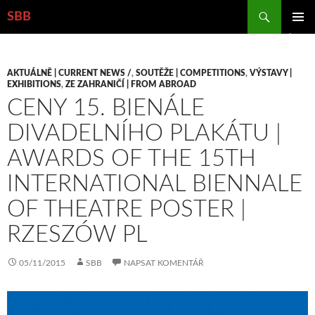
Hledat
SBB
PŘEJÍT
ZÁKLAD
K
NAVIGA
OBSAHU
MENU
WEBU
AKTUÁLNĚ | CURRENT NEWS /
,
SOUTĚŽE | COMPETITIONS
,
VÝSTAVY |
EXHIBITIONS
,
ZE ZAHRANIČÍ | FROM ABROAD
CENY 15. BIENÁLE
DIVADELNÍHO PLAKÁTU |
AWARDS OF THE 15TH
INTERNATIONAL BIENNALE
OF THEATRE POSTER |
RZESZÓW PL
05/11/2015
SBB
NAPSAT KOMENTÁŘ