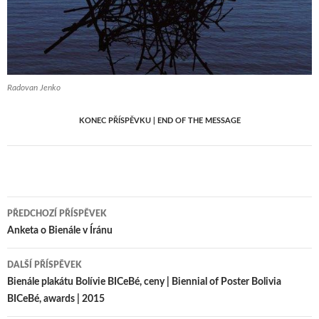
Radovan Jenko
KONEC PŘÍSPĚVKU | END OF THE MESSAGE
Navigace
PŘEDCHOZÍ PŘÍSPĚVEK
pro
Anketa o Bienále v Íránu
příspěvky
DALŠÍ PŘÍSPĚVEK
Bienále plakátu Bolívie BICeBé, ceny | Biennial of Poster Bolivia
BICeBé, awards | 2015