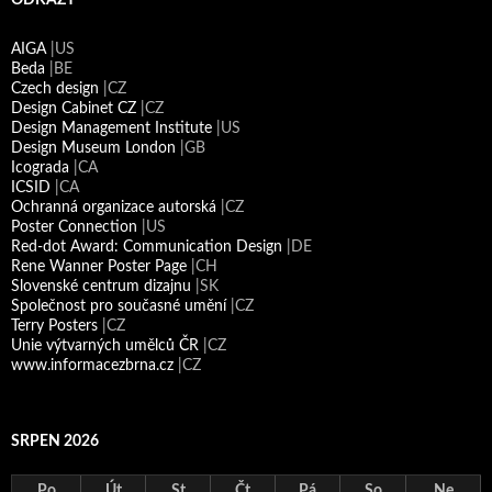
AIGA
|US
Beda
|BE
Czech design
|CZ
Design Cabinet CZ
|CZ
Design Management Institute
|US
Design Museum London
|GB
Icograda
|CA
ICSID
|CA
Ochranná organizace autorská
|CZ
Poster Connection
|US
Red-dot Award: Communication Design
|DE
Rene Wanner Poster Page
|CH
Slovenské centrum dizajnu
|SK
Společnost pro současné umění
|CZ
Terry Posters
|CZ
Unie výtvarných umělců ČR
|CZ
www.informacezbrna.cz
|CZ
SRPEN 2026
Po
Út
St
Čt
Pá
So
Ne