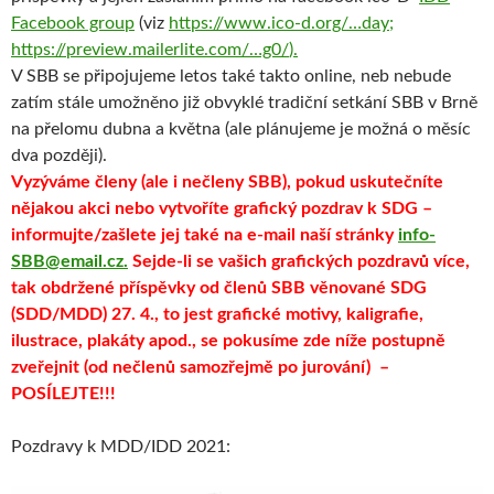
Facebook group
(viz
https://www.ico-d.org/…day
;
https://preview.mailerlite.com/…g0/
).
V SBB se připojujeme letos také takto online, neb nebude
zatím stále umožněno již obvyklé tradiční setkání SBB v Brně
na přelomu dubna a května (ale plánujeme je možná o měsíc
dva později).
Vyzýváme členy (ale i nečleny SBB), pokud uskutečníte
nějakou akci nebo vytvoříte grafický pozdrav k SDG –
informujte/zašlete jej také na e-mail naší stránky
info-
SBB@email.cz.
Sejde-li se vašich grafických pozdravů více,
tak obdržené příspěvky od členů SBB věnované SDG
(SDD/MDD) 27. 4., to jest grafické motivy, kaligrafie,
ilustrace, plakáty apod., se pokusíme zde níže postupně
zveřejnit (od nečlenů samozřejmě po jurování) –
POSÍLEJTE!!!
Pozdravy k MDD/IDD 2021: