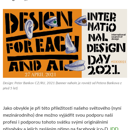
Design: Peter Bankov CZ/RU, 2021 (banner nahoře je rovněž od Petera Bankova z
před 5 let)
Jako obvykle je při této příležitosti našeho světového (nyní
mezinárodního) dne možno vyjádřit svou podporu naší
profesi i podporou tohoto svátku svými originálními
příspěvky a jejich zasláním přímo na facebook ico-D
IDD