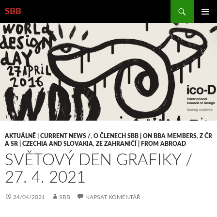
Hledat
SBB
PŘEJÍT
ZÁKLAD
K
NAVIGA
OBSAHU
MENU
WEBU
AKTUÁLNĚ | CURRENT NEWS /
,
O ČLENECH SBB | ON BBA MEMBERS
,
Z ČR
A SR | CZECHIA AND SLOVAKIA
,
ZE ZAHRANIČÍ | FROM ABROAD
SVĚTOVÝ DEN GRAFIKY /
27. 4. 2021
24/04/2021
SBB
NAPSAT KOMENTÁŘ