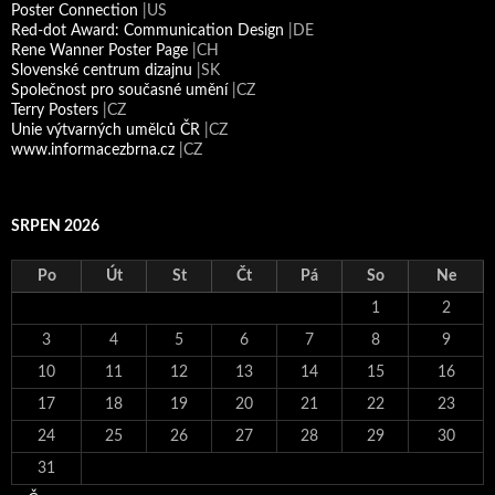
Poster Connection
|US
Red-dot Award: Communication Design
|DE
Rene Wanner Poster Page
|CH
Slovenské centrum dizajnu
|SK
Společnost pro současné umění
|CZ
Terry Posters
|CZ
Unie výtvarných umělců ČR
|CZ
www.informacezbrna.cz
|CZ
SRPEN 2026
Po
Út
St
Čt
Pá
So
Ne
1
2
3
4
5
6
7
8
9
10
11
12
13
14
15
16
17
18
19
20
21
22
23
24
25
26
27
28
29
30
31