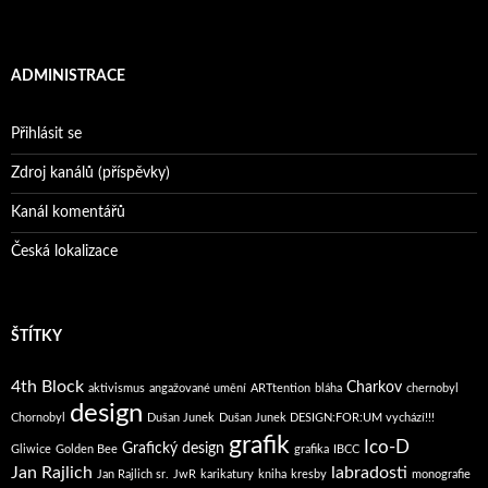
ADMINISTRACE
Přihlásit se
Zdroj kanálů (příspěvky)
Kanál komentářů
Česká lokalizace
ŠTÍTKY
4th Block
Charkov
aktivismus
angažované umění
ARTtention
bláha
chernobyl
design
Chornobyl
Dušan Junek
Dušan Junek DESIGN:FOR:UM vychází!!!
grafik
Ico-D
Grafický design
Gliwice
Golden Bee
grafika
IBCC
Jan Rajlich
labradosti
Jan Rajlich sr.
JwR
karikatury
kniha
kresby
monografie