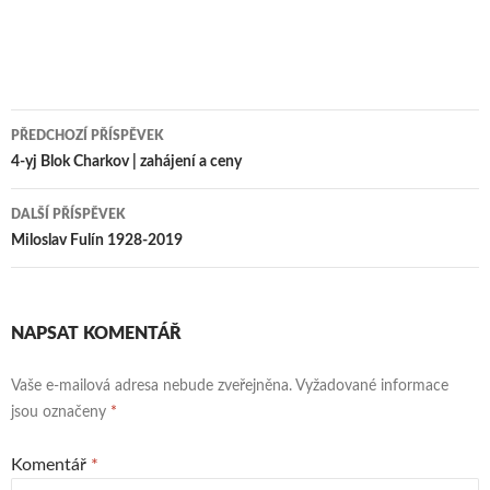
Navigace
PŘEDCHOZÍ PŘÍSPĚVEK
pro
4-yj Blok Charkov | zahájení a ceny
příspěvky
DALŠÍ PŘÍSPĚVEK
Miloslav Fulín 1928-2019
NAPSAT KOMENTÁŘ
Vaše e-mailová adresa nebude zveřejněna.
Vyžadované informace
jsou označeny
*
Komentář
*