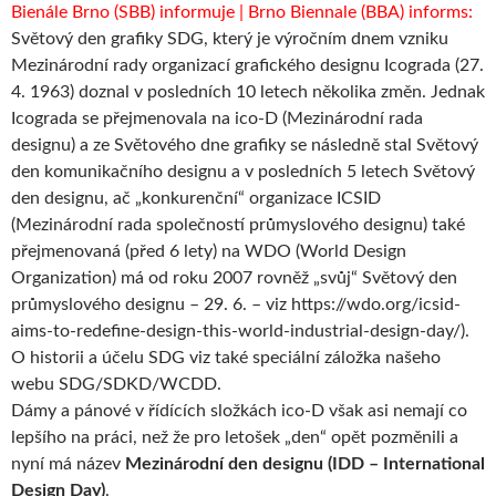
Bienále Brno (SBB) informuje
| Brno Biennale (BBA) informs:
Světový den grafiky SDG, který je výročním dnem vzniku
Mezinárodní rady organizací grafického designu Icograda (27.
4. 1963) doznal v posledních 10 letech několika změn. Jednak
Icograda se přejmenovala na ico-D (Mezinárodní rada
designu) a ze Světového dne grafiky se následně stal Světový
den komunikačního designu a v posledních 5 letech Světový
den designu, ač „konkurenční“ organizace ICSID
(Mezinárodní rada společností průmyslového designu) také
přejmenovaná (před 6 lety) na WDO (World Design
Organization) má od roku 2007 rovněž „svůj“ Světový den
průmyslového designu – 29. 6. – viz https://wdo.org/icsid-
aims-to-redefine-design-this-world-industrial-design-day/).
O historii a účelu SDG viz také speciální záložka našeho
webu SDG/SDKD/WCDD.
Dámy a pánové v řídících složkách ico-D však asi nemají co
lepšího na práci, než že pro letošek „den“ opět pozměnili a
nyní má název
Mezinárodní den designu (IDD – International
Design Day)
.