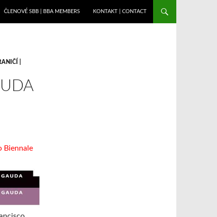
ČLENOVÉ SBB | BBA MEMBERS
KONTAKT | CONTACT
ANIČÍ |
AUDA
o Biennale
rancisco