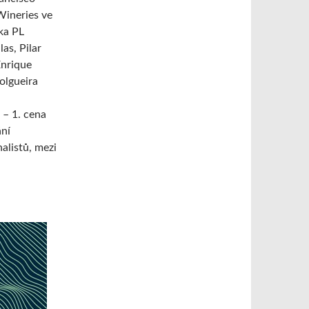
Wineries ve
ka PL
las,
Pilar
nrique
olgueira
 – 1. cena
ání
nalistů, mezi