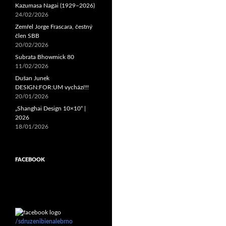
Kazumasa Nagai (1929–2026)
24/02/2026
Zemřel Jorge Frascara, čestný
člen SBB
20/02/2026
Subrata Bhowmick 80
11/02/2026
Dušan Junek
DESIGN:FOR:UM vychází!!!
20/01/2026
„Shanghai Design 10×10“ |
2026
18/01/2026
FACEBOOK
/sdruzenibienalebrno