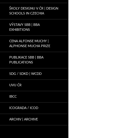
ŠKOLY DESIGNU V ČR | DESIGN
SCHOOLS IN CZECHIA
VÝSTAVY SBB | BBA
EXHIBITIONS
CENA ALFONSE MUCHY |
ALPHONSE MUCHA PRIZE
PUBLIKACE SBB | BBA
PUBLICATIONS
SDG / SDKD | WCDD
UVU ČR
IBCC
ICOGRADA / ICOD
ARCHIV | ARCHIVE