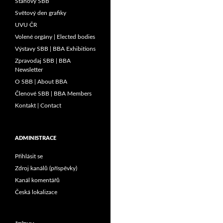
Stanovy SBB
Světový den grafiky
UVU ČR
Volené orgány | Elected bodies
Výstavy SBB | BBA Exhibitions
Zpravodaj SBB | BBA
Newsletter
O SBB | About BBA
Členové SBB | BBA Members
Kontakt | Contact
ADMINISTRACE
Přihlásit se
Zdroj kanálů (příspěvky)
Kanál komentářů
Česká lokalizace