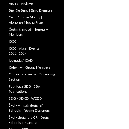
Archiv | Archive
Bienále Brno | Brno Biennale
Cena Alfonse Muchy |
Alphonse Mucha Prize
Čestní členové | Honorary
Members
IBCC
IBCC | Akce | Events
2011>2014
Icograda / ICoD
Kolektivy | Group Members
Organizační sekce | Organizing
Section
Publikace SBB | BBA
Publications
SDG / SDKD | WCDD
Školy – mladí designéři |
Schools – Young Designers
Školy designu v ČR | Design
Schools in Czechia