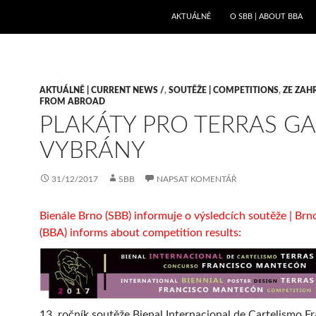
PŘEJÍT K OBSAHU WEBU
AKTUÁLNĚ
O SBB | ABOUT BBA
AKTUÁLNĚ | CURRENT NEWS /
,
SOUTĚŽE | COMPETITIONS
,
ZE ZAHR
FROM ABROAD
PLAKÁTY PRO TERRAS G
VYBRÁNY
31/12/2017
SBB
NAPSAT KOMENTÁŘ
Bienále Brno (SBB) informuje o výsledcích soutěže | Brn
(BBA) informs about competition results:
13. ročník soutěže Bienal Internacional de Cartelismo F