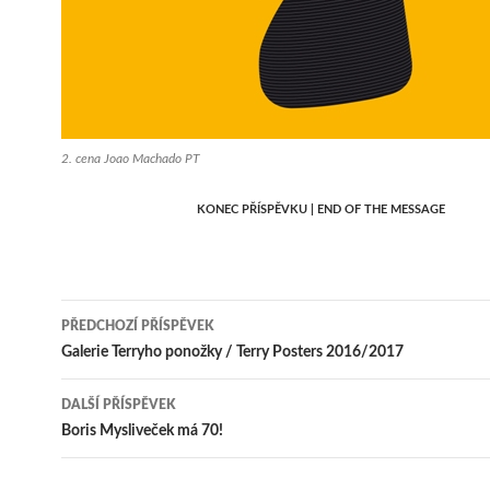
2. cena Joao Machado PT
KONEC PŘÍSPĚVKU | END OF THE MESSAGE
Navigace
PŘEDCHOZÍ PŘÍSPĚVEK
pro
Galerie Terryho ponožky / Terry Posters 2016/2017
příspěvky
DALŠÍ PŘÍSPĚVEK
Boris Mysliveček má 70!