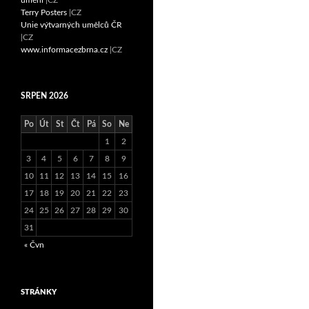
Terry Posters
|CZ
Unie výtvarných umělců ČR
|CZ
www.informacezbrna.cz
|CZ
SRPEN 2026
Po
Út
St
Čt
Pá
So
Ne
1
2
3
4
5
6
7
8
9
10
11
12
13
14
15
16
17
18
19
20
21
22
23
24
25
26
27
28
29
30
31
« Čvn
STRÁNKY