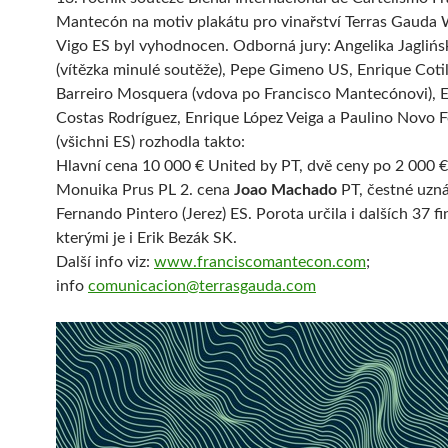
Mantecón na motiv plakátu pro vinařství Terras Gauda 
Vigo ES byl vyhodnocen. Odborná jury: Angelika Jaglińs
(vítězka minulé soutěže),
Pepe Gimeno US,
Enrique Cotil
Barreiro Mosquera (vdova
po Francisco Mantecónovi),
E
Costas Rodríguez, Enrique López Veiga a Paulino Novo F
(všichni ES)
rozhodla takto:
Hlavní cena 10 000 € United by PT, dvě ceny po 2 000 €
Monuika Prus PL 2. cena
Joao Machado
PT, čestné uzn
Fernando Pintero (Jerez) ES. Porota určila i dalších 37 fi
kterými je i Erik Bezák SK.
Další info viz:
www.franciscomantecon.com
;
info
comunicacion@terrasgauda.com