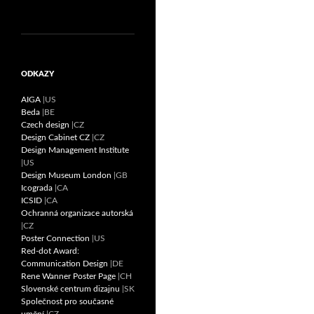
ODKAZY
AIGA
|US
Beda
|BE
Czech design
|CZ
Design Cabinet CZ
|CZ
Design Management Institute
|US
Design Museum London
|GB
Icograda
|CA
ICSID
|CA
Ochranná organizace autorská
|CZ
Poster Connection
|US
Red-dot Award:
Communication Design
|DE
Rene Wanner Poster Page
|CH
Slovenské centrum dizajnu
|SK
Společnost pro současné
umění
|CZ