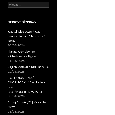
Vyhledávání
NEJNOVĚJŠÍ ZPRÁVY
Jazz Gliwice 2026 / Jazz
Simply Human / Jazz prostě
lidsky
20/06/2026
Plakáty Černobyl 40
v Charkově a v Kyjevě
01/05/2026
Rajlich vystavuje KRE BY v 8A
22/04/2026
ЧОРНОБИЛЬ 40 /
CHORNOBYL 40 – Nuclear
Scar:
PAST/PRESENT/FUTURE
08/04/2026
Andrij Budnik „Я“ | Kyjev UA
(2021)
06/03/2026